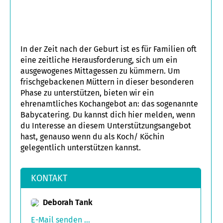
dir zu diesem Anmeldetermin kommen kann,
damit wir uns persönlich kennenlernen können.
Zugleich kannst du alle deine Fragen loswerden,
du bekommst erste Infos für den Start und wir
nehmen alle erforderlichen Daten auf.
In der Zeit nach der Geburt ist es für Familien oft
eine zeitliche Herausforderung, sich um ein
Du kannst dich bereits Online über diese
ausgewogenes Mittagessen zu kümmern. Um
ChurchTools-Gruppe Jahr anmelden, wenn du
frischgebackenen Müttern in dieser besonderen
bereits sicher weißt, dass du mit dabei bist. Du
Phase zu unterstützen, bieten wir ein
darfst aber auch gerne zu dem Treffen kommen,
ehrenamtliches Kochangebot an: das sogenannte
wenn du dir noch nicht sicher bist oder erstmal
Babycatering. Du kannst dich hier melden, wenn
reinschnuppern, um die Gruppe und die INV3ST-
du Interesse an diesem Unterstützungsangebot
Arbeit kennenzulernen.
hast, genauso wenn du als Koch/ Köchin
Wenn du mit dabei bist, benötigen wir für unsere
gelegentlich unterstützen kannst.
Dokumentation im Pfarramt neben der
ausgefüllten Anmeldung eine Kopie der
KONTAKT
Geburtsurkunde. Falls Du bereits getauft bist und
damit konfirmiert wirst, benötigen wir auch eine
Kopie der Taufurkunde (bzw. das Stammbuch mit
Deborah Tank
der Taufeintragung).
E-Mail senden ...