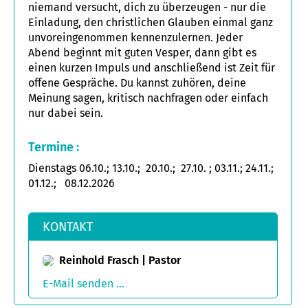
niemand versucht, dich zu überzeugen - nur die
Einladung, den christlichen Glauben einmal ganz
unvoreingenommen kennenzulernen. Jeder
Abend beginnt mit guten Vesper, dann gibt es
einen kurzen Impuls und anschließend ist Zeit für
offene Gespräche. Du kannst zuhören, deine
Meinung sagen, kritisch nachfragen oder einfach
nur dabei sein.
Termine :
Dienstags 06.10.; 13.10.; 20.10.; 27.10. ; 03.11.; 24.11.;
01.12.; 08.12.2026
Themen:
KONTAKT
Über diese Themen möchten wir miteinander ins
Gespräch kommen:
Reinhold Frasch | Pastor
Hat das Leben mehr zu bieten?
E-Mail senden ...
Wer ist Jesus?