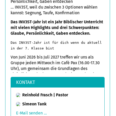
Persönlichkeit, Gaben entdecken
… INV3ST, weil du zwischen 3 Optionen wählen
kannst: Segnung, Taufe, Konfirmation
Das INV3ST-Jahr ist ein Jahr Biblischer Unterricht
mit vielen Highlights und drei Schwerpunkten:
Glaube, Persönlichkeit, Gaben entdecken.
Das INV3ST-Jahr ist für dich wenn du aktuell
in der 7. Klasse bist
Von Juni 2026 bis Juli 2027 treffen wir uns als
Gruppe jeden Mittwoch im Café Pax (16.00-17.30
Uhr), um gemeinsam die Grundlagen des
christlichen Glaubens zu entdecken und mehr
über Gott zu lernen. Ein besonderes Highlight ist
KONTAKT
der Festgottesdienst, in dem wir gleich 3x feiern:
Konfirmation, Taufe und Segnung. Außerdem
Reinhold Frasch | Pastor
kannst du Dich auf tolle Aktionen mit dem Invest-
Team, zwei geniale Freizeiten (am Bodenseehof
Simeon Tank
und in Mühlacker-Mühlhausen) und vieles mehr
E-Mail senden ...
freuen!