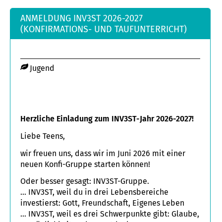
Warum starb Jesus?
Was kann mir Gewissheit im Glauben geben?
ANMELDUNG INV3ST 2026-2027
(KONFIRMATIONS- UND TAUFUNTERRICHT)
Warum und wie bete ich?
Wie kann man die Bibel lesen?
Wie führt uns Gott?
Jugend
Wer ist der Heilige Geist
Wie mache ich das Beste aus meinen Leben?
Herzliche Einladung zum INV3ST-Jahr 2026-2027!
Liebe Teens,
wir freuen uns, dass wir im Juni 2026 mit einer
neuen Konfi-Gruppe starten können!
Oder besser gesagt: INV3ST-Gruppe.
… INV3ST, weil du in drei Lebensbereiche
investierst: Gott, Freundschaft, Eigenes Leben
… INV3ST, weil es drei Schwerpunkte gibt: Glaube,