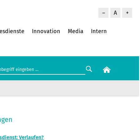
–
A
+
esdienste
Innovation
Media
Intern
ngen
sdienst: Verlaufen?