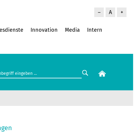
–
A
+
esdienste
Innovation
Media
Intern
ngen