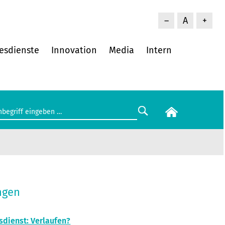
–
A
+
esdienste
Innovation
Media
Intern
ngen
sdienst: Verlaufen?