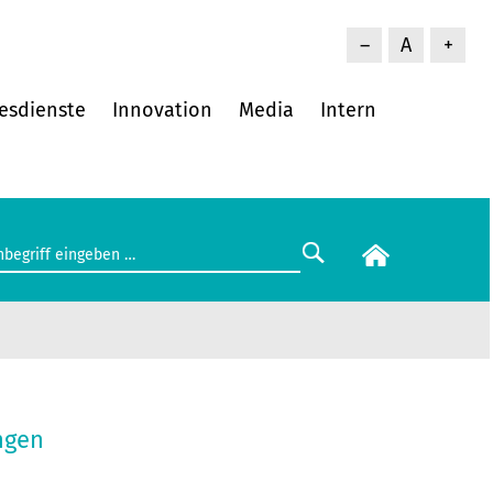
–
A
+
esdienste
Innovation
Media
Intern
ngen