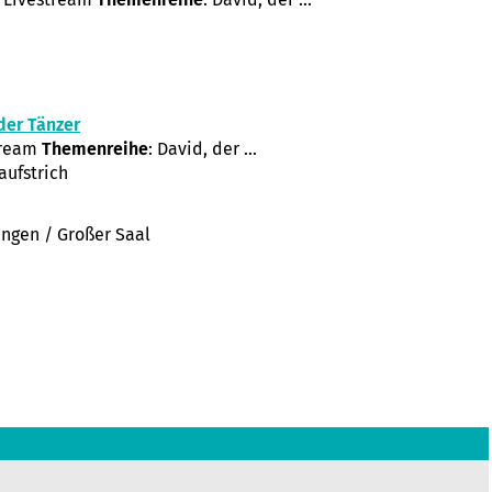
der Tänzer
tream
Themenreihe
: David, der ...
aufstrich
ingen / Großer Saal