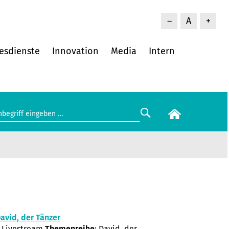
–
A
+
esdienste
Innovation
Media
Intern
avid, der Tänzer
 Livestream
Themenreihe
: David, der ...