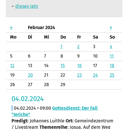
dieses Jahr
<
Februar 2024
>
Mo
Di
Mi
Do
Fr
Sa
So
1
2
3
4
5
6
7
8
9
10
11
12
13
14
15
16
17
18
19
20
21
22
23
24
25
26
27
28
29
04.02.2024
04.02.2024 • 09:00
Gottesdienst: Der Fall
"Jericho"
Predigt:
Johannes Luithle
Ort:
Gemeindezentrum
/ Livestream
Themenreihe
: Josua. Auf dem Weg