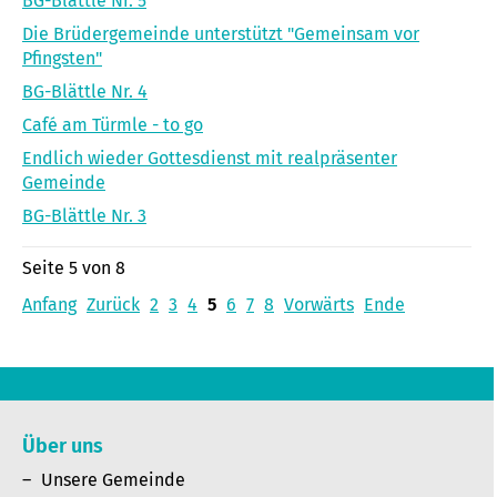
BG-Blättle Nr. 5
Die Brüdergemeinde unterstützt "Gemeinsam vor
Pfingsten"
BG-Blättle Nr. 4
Café am Türmle - to go
Endlich wieder Gottesdienst mit realpräsenter
Gemeinde
BG-Blättle Nr. 3
Seite 5 von 8
Anfang
Zurück
2
3
4
5
6
7
8
Vorwärts
Ende
Über uns
Unsere Gemeinde