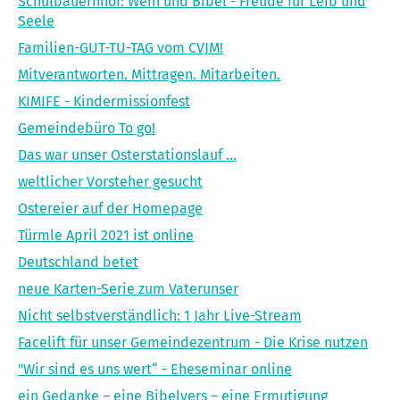
Schulbauernhof: Wein und Bibel - Freude für Leib und
Seele
Familien-GUT-TU-TAG vom CVJM!
Mitverantworten. Mittragen. Mitarbeiten.
KIMIFE - Kindermissionfest
Gemeindebüro To go!
Das war unser Osterstationslauf …
weltlicher Vorsteher gesucht
Ostereier auf der Homepage
Türmle April 2021 ist online
Deutschland betet
neue Karten-Serie zum Vaterunser
Nicht selbstverständlich: 1 Jahr Live-Stream
Facelift für unser Gemeindezentrum - Die Krise nutzen
"Wir sind es uns wert“ - Eheseminar online
ein Gedanke – eine Bibelvers – eine Ermutigung