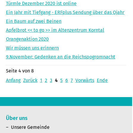
Türmle Dezember 2020 ist online
Ein Jahr mit Tiefgang - ERFplus Sendung über das Ojahr
Ein Baum auf zwei Beinen
Apfelbrot << to go >> im Altenzentrum Korntal
Orangenaktion 2020
Wir müssen uns erinnern
9.November: Gedenken an die Reichspogromnacht
Seite 4 von 8
Anfang
Zurück
1
2
3
4
5
6
7
Vorwärts
Ende
Über uns
Unsere Gemeinde