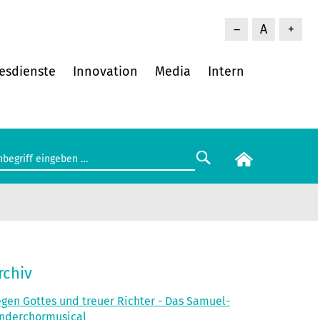
–
A
+
esdienste
Innovation
Media
Intern
rchiv
gen Gottes und treuer Richter - Das Samuel-
nderchormusical