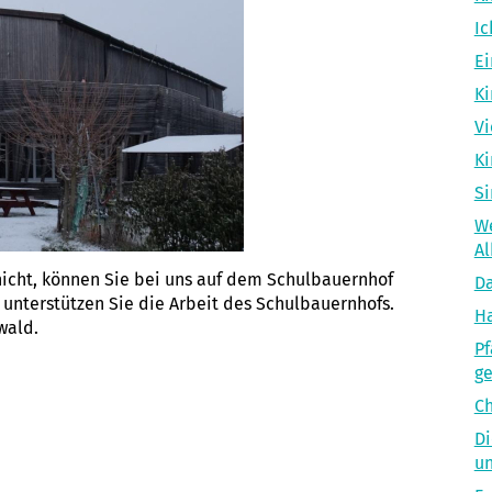
Ic
Ei
Ki
Vi
Ki
Si
We
Al
cht, können Sie bei uns auf dem Schulbauernhof
Da
nterstützen Sie die Arbeit des Schulbauernhofs.
Ha
wald.
Pf
g
Ch
Di
un