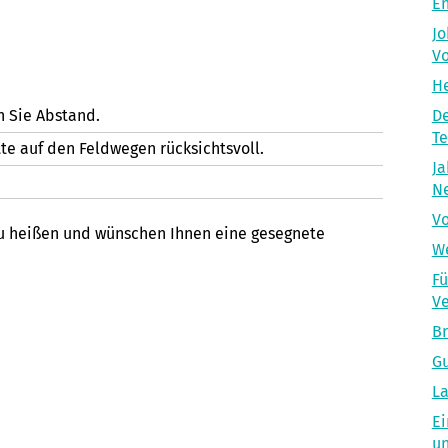
En
Jo
Vo
He
 Sie Abstand.
De
T
e auf den Feldwegen rücksichtsvoll.
Ja
Ne
Vo
zu heißen und wünschen Ihnen eine gesegnete
We
Fü
Ve
Br
Gu
La
Ei
un