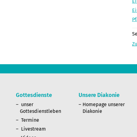
Ei
Ei
Pf
Se
Zu
Gottesdienste
Unsere Diakonie
n
unser
Homepage unserer
Gottesdienstleben
Diakonie
Termine
Livestream