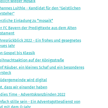
dlich wieder Mosaik
hannes Luithle - Kandidat für den "Geistlichen
rsteher"
rzliche Einladung zu *mosaik*
r FC Bayern der Predigttexte aus dem Alten
estament
hresrückblick 2022 - Ein frohes und gesegnetes
ues Jahr
n Gospel bis Klassik
ihnachtsaktion auf der Königsstraße
nf Räuber, ein kleines Schaf und ein besonderes
rsteck
üdergemeinde wird digital
t, dass wir einander haben
dies Time - Adventskranzbinden 2022
nfach stille sein - Ein Adventsgottesdienst von
d mit dem O-Jahr