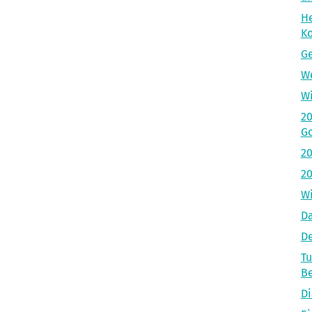
He
Ko
Ge
We
Wi
20
Go
20
20
Wi
D
De
Tu
Be
Di