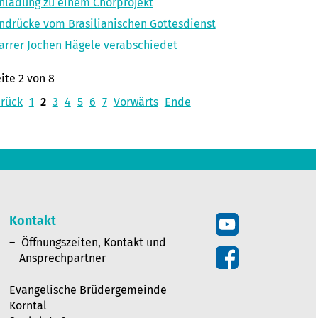
nladung zu einem Chorprojekt
ndrücke vom Brasilianischen Gottesdienst
arrer Jochen Hägele verabschiedet
ite 2 von 8
rück
1
2
3
4
5
6
7
Vorwärts
Ende
Kontakt
Öffnungszeiten, Kontakt und
Ansprechpartner
Evangelische Brüdergemeinde
Korntal