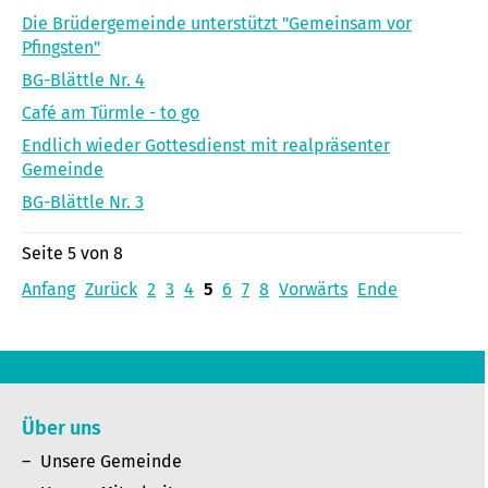
Die Brüdergemeinde unterstützt "Gemeinsam vor
Pfingsten"
BG-Blättle Nr. 4
Café am Türmle - to go
Endlich wieder Gottesdienst mit realpräsenter
Gemeinde
BG-Blättle Nr. 3
Seite 5 von 8
Anfang
Zurück
2
3
4
5
6
7
8
Vorwärts
Ende
Über uns
Unsere Gemeinde