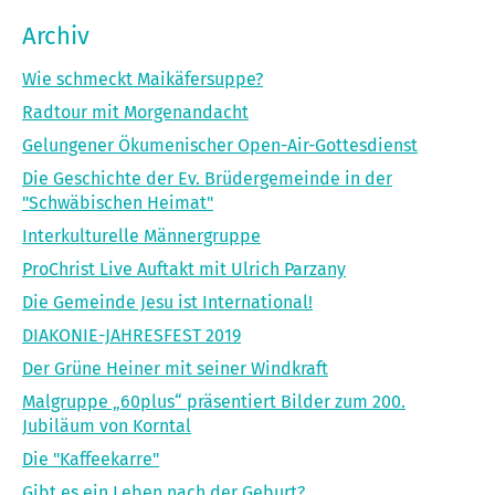
Archiv
Wie schmeckt Maikäfersuppe?
Radtour mit Morgenandacht
Gelungener Ökumenischer Open-Air-Gottesdienst
Die Geschichte der Ev. Brüdergemeinde in der
"Schwäbischen Heimat"
Interkulturelle Männergruppe
ProChrist Live Auftakt mit Ulrich Parzany
Die Gemeinde Jesu ist International!
DIAKONIE-JAHRESFEST 2019
Der Grüne Heiner mit seiner Windkraft
Malgruppe „60plus“ präsentiert Bilder zum 200.
Jubiläum von Korntal
Die "Kaffeekarre"
Gibt es ein Leben nach der Geburt?