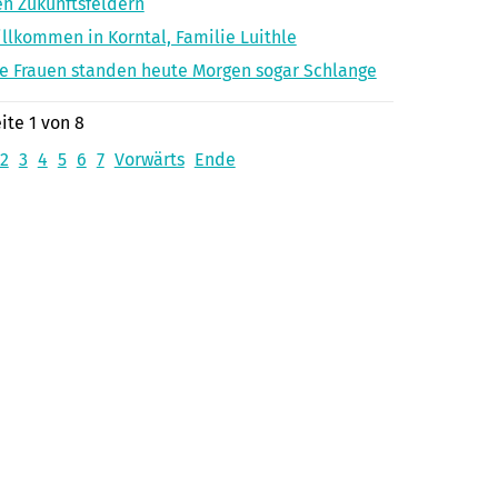
n Zukunftsfeldern
llkommen in Korntal, Familie Luithle
e Frauen standen heute Morgen sogar Schlange
ite 1 von 8
2
3
4
5
6
7
Vorwärts
Ende