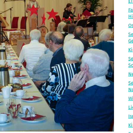
Ei
Fa
H
Os
Se
Ge
Ki
Se
So
Ne
Se
N
Wi
Li
Is
Ki