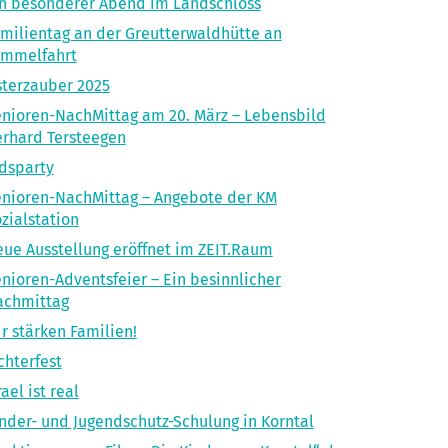
n besonderer Abend im Landschloss
milientag an der Greutterwaldhütte an
immelfahrt
terzauber 2025
nioren-NachMittag am 20. März – Lebensbild
rhard Tersteegen
dsparty
nioren-NachMittag – Angebote der KM
zialstation
ue Ausstellung eröffnet im ZEIT.Raum
nioren-Adventsfeier – Ein besinnlicher
achmittag
r stärken Familien!
chterfest
rael ist real
nder- und Jugendschutz-Schulung in Korntal