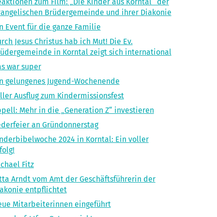
aktionen zum Film: „Die Kinder aus Korntal“ der
angelischen Brüdergemeinde und ihrer Diakonie
n Event für die ganze Familie
rch Jesus Christus hab ich Mut! Die Ev.
üdergemeinde in Korntal zeigt sich international
s war super
in gelungenes Jugend-Wochenende
ller Ausflug zum Kindermissionsfest
pell: Mehr in die „Generation Z“ investieren
derfeier an Gründonnerstag
nderbibelwoche 2024 in Korntal: Ein voller
folg!
chael Fitz
tta Arndt vom Amt der Geschäftsführerin der
akonie entpflichtet
ue Mitarbeiterinnen eingeführt