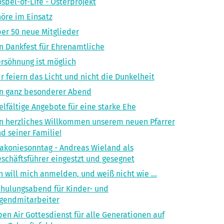
spel-of-LIfe - Osterprojekt
öre im Einsatz
er 50 neue Mitglieder
n Dankfest für Ehrenamtliche
rsöhnung ist möglich
r feiern das Licht und nicht die Dunkelheit
n ganz besonderer Abend
elfältige Angebote für eine starke Ehe
n herzliches Willkommen unserem neuen Pfarrer
d seiner Familie!
akoniesonntag - Andreas Wieland als
schäftsführer eingestzt und gesegnet
h will mich anmelden, und weiß nicht wie ...
hulungsabend für Kinder- und
gendmitarbeiter
en Air Gottesdienst für alle Generationen auf