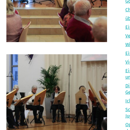
Go
Ch
üb
Ei
Ve
Wi
Ei
Vi
Ei
un
Di
Ge
Ic
Sc
Ju
Op