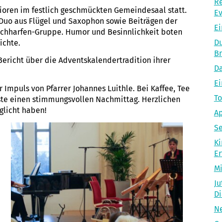
Re
ioren im festlich geschmückten Gemeindesaal statt.
Ev
Duo aus Flügel und Saxophon sowie Beiträgen der
Ei
ischharfen-Gruppe. Humor und Besinnlichkeit boten
Du
ichte.
Br
Bericht über die Adventskalendertradition ihrer
Da
E
 Impuls von Pfarrer Johannes Luithle. Bei Kaffee, Tee
To
te einen stimmungsvollen Nachmittag. Herzlichen
glicht haben!
Ap
Se
Ki
Er
Mi
Ju
Di
Ne