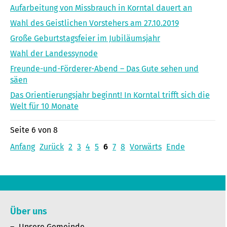
Aufarbeitung von Missbrauch in Korntal dauert an
Wahl des Geistlichen Vorstehers am 27.10.2019
Große Geburtstagsfeier im Jubiläumsjahr
Wahl der Landessynode
Freunde-und-Förderer-Abend – Das Gute sehen und
säen
Das Orientierungsjahr beginnt! In Korntal trifft sich die
Welt für 10 Monate
Seite 6 von 8
Anfang
Zurück
2
3
4
5
6
7
8
Vorwärts
Ende
Über uns
Unsere Gemeinde