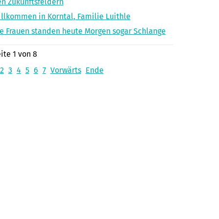
n Zukunftsfeldern
llkommen in Korntal, Familie Luithle
e Frauen standen heute Morgen sogar Schlange
ite 1 von 8
2
3
4
5
6
7
Vorwärts
Ende