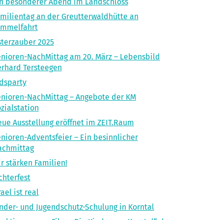
n besonderer Abend im Landschloss
milientag an der Greutterwaldhütte an
immelfahrt
terzauber 2025
nioren-NachMittag am 20. März – Lebensbild
rhard Tersteegen
dsparty
nioren-NachMittag – Angebote der KM
zialstation
ue Ausstellung eröffnet im ZEIT.Raum
nioren-Adventsfeier – Ein besinnlicher
achmittag
r stärken Familien!
chterfest
rael ist real
nder- und Jugendschutz-Schulung in Korntal