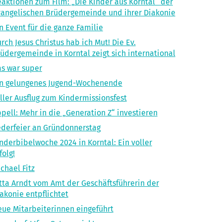
aktionen zum Film: „Die Kinder aus Korntal“ der
angelischen Brüdergemeinde und ihrer Diakonie
n Event für die ganze Familie
rch Jesus Christus hab ich Mut! Die Ev.
üdergemeinde in Korntal zeigt sich international
s war super
in gelungenes Jugend-Wochenende
ller Ausflug zum Kindermissionsfest
pell: Mehr in die „Generation Z“ investieren
derfeier an Gründonnerstag
nderbibelwoche 2024 in Korntal: Ein voller
folg!
chael Fitz
tta Arndt vom Amt der Geschäftsführerin der
akonie entpflichtet
ue Mitarbeiterinnen eingeführt