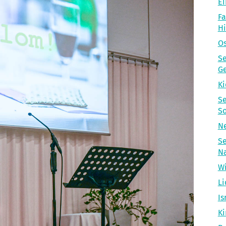
Ei
Fa
H
Os
Se
Ge
Ki
Se
So
Ne
Se
N
Wi
Li
Is
Ki