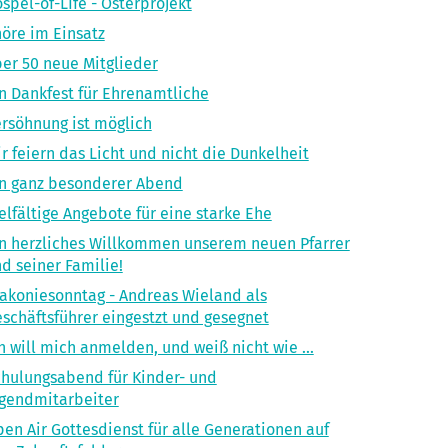
spel-of-LIfe - Osterprojekt
öre im Einsatz
er 50 neue Mitglieder
n Dankfest für Ehrenamtliche
rsöhnung ist möglich
r feiern das Licht und nicht die Dunkelheit
n ganz besonderer Abend
elfältige Angebote für eine starke Ehe
n herzliches Willkommen unserem neuen Pfarrer
d seiner Familie!
akoniesonntag - Andreas Wieland als
schäftsführer eingestzt und gesegnet
h will mich anmelden, und weiß nicht wie ...
hulungsabend für Kinder- und
gendmitarbeiter
en Air Gottesdienst für alle Generationen auf