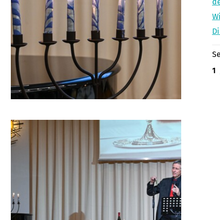
de
Wi
Di
Se
1