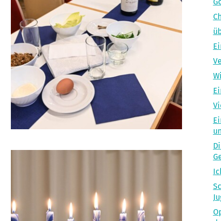
Go
Ch
üb
Ei
Ve
Wi
Ei
Vi
Ei
un
Di
Ge
Ic
Sc
Ju
Op