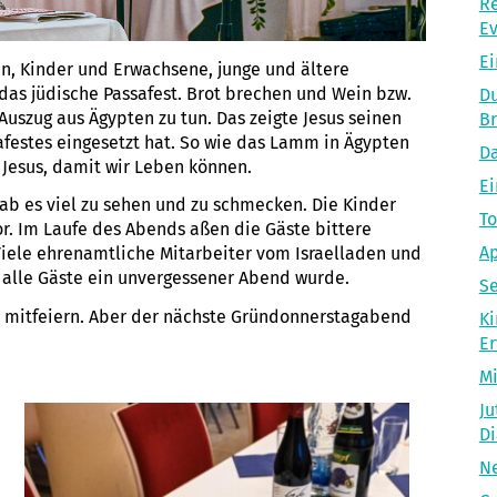
Re
Ev
Ei
en, Kinder und Erwachsene, junge und ältere
das jüdische Passafest. Brot brechen und Wein bzw.
Du
szug aus Ägypten zu tun. Das zeigte Jesus seinen
Br
festes eingesetzt hat. So wie das Lamm in Ägypten
Da
 Jesus, damit wir Leben können.
E
gab es viel zu sehen und zu schmecken. Die Kinder
To
r. Im Laufe des Abends aßen die Gäste bittere
Ap
iele ehrenamtliche Mitarbeiter vom Israelladen und
r alle Gäste ein unvergessener Abend wurde.
Se
n, mitfeiern. Aber der nächste Gründonnerstagabend
Ki
Er
Mi
Ju
Di
Ne