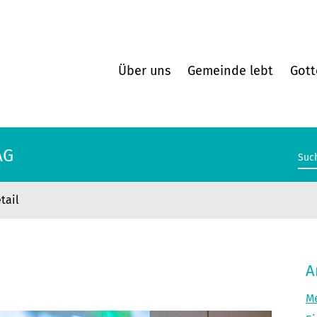
Über uns
Gemeinde lebt
Gott
AG
tail
AG
A
Me