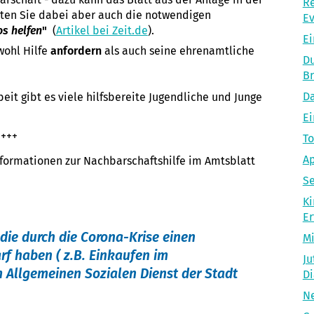
Re
ten Sie dabei aber auch die notwendigen
Ev
os helfen
"
(
Artikel bei Zeit.de
).
Ei
ohl Hilfe
anfordern
als auch seine ehrenamtliche
Du
Br
Da
it gibt es viele hilfsbereite Jugendliche und Junge
E
+++
To
Ap
Informationen zur Nachbarschaftshilfe im Amtsblatt
Se
Ki
Er
ie durch die Corona-Krise einen
Mi
rf
haben ( z.B. Einkaufen im
Ju
m Allgemeinen Sozialen Dienst der Stadt
Di
Ne