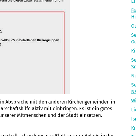
Ei
Fa
H
Os
Se
Ge
Ki
Se
So
Ne
Se
N
Wi
 in Absprache mit den anderen Kirchengemeinden in
schaftshilfe aktiv mit einbringen. Es ist ein gutes
Li
l unserer Mitmenschen und der Stadt einsetzen.
Is
Ki
barschaft - dazu kann das Blatt aus der Anlage in der