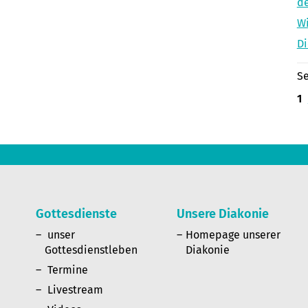
de
Wi
Di
Se
1
Gottesdienste
Unsere Diakonie
n
unser
Homepage unserer
Gottesdienstleben
Diakonie
Termine
Livestream