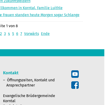
n Zukunftsfeldern
llkommen in Korntal, Familie Luithle
e Frauen standen heute Morgen sogar Schlange
ite 1 von 8
2
3
4
5
6
7
Vorwärts
Ende
Kontakt
Öffnungszeiten, Kontakt und
Ansprechpartner
Evangelische Brüdergemeinde
Korntal