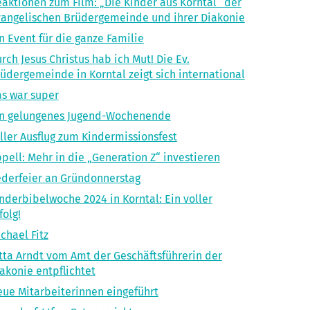
aktionen zum Film: „Die Kinder aus Korntal“ der
angelischen Brüdergemeinde und ihrer Diakonie
n Event für die ganze Familie
rch Jesus Christus hab ich Mut! Die Ev.
üdergemeinde in Korntal zeigt sich international
s war super
in gelungenes Jugend-Wochenende
ller Ausflug zum Kindermissionsfest
pell: Mehr in die „Generation Z“ investieren
derfeier an Gründonnerstag
nderbibelwoche 2024 in Korntal: Ein voller
folg!
chael Fitz
tta Arndt vom Amt der Geschäftsführerin der
akonie entpflichtet
ue Mitarbeiterinnen eingeführt