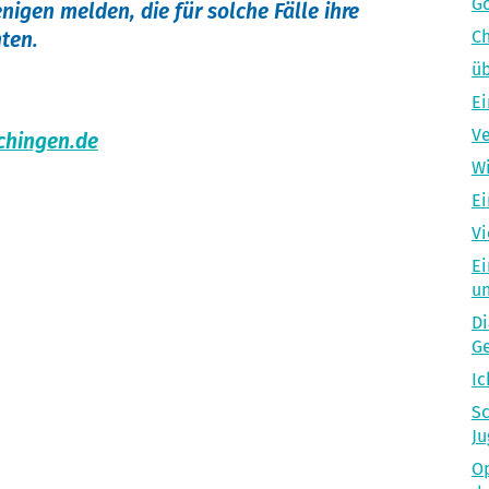
Go
enigen melden, die für solche Fälle ihre
Ch
ten.
üb
Ei
Ve
chingen.de
Wi
Ei
Vi
Ei
un
Di
Ge
Ic
Sc
Ju
Op