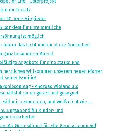
spel-of-LIfe - Osterprojekt
öre im Einsatz
er 50 neue Mitglieder
n Dankfest für Ehrenamtliche
rsöhnung ist möglich
r feiern das Licht und nicht die Dunkelheit
n ganz besonderer Abend
elfältige Angebote für eine starke Ehe
n herzliches Willkommen unserem neuen Pfarrer
d seiner Familie!
akoniesonntag - Andreas Wieland als
schäftsführer eingestzt und gesegnet
h will mich anmelden, und weiß nicht wie ...
hulungsabend für Kinder- und
gendmitarbeiter
en Air Gottesdienst für alle Generationen auf