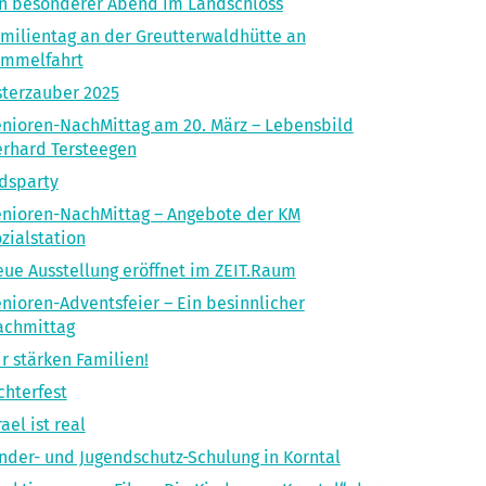
n besonderer Abend im Landschloss
milientag an der Greutterwaldhütte an
immelfahrt
terzauber 2025
nioren-NachMittag am 20. März – Lebensbild
rhard Tersteegen
dsparty
nioren-NachMittag – Angebote der KM
zialstation
ue Ausstellung eröffnet im ZEIT.Raum
nioren-Adventsfeier – Ein besinnlicher
achmittag
r stärken Familien!
chterfest
rael ist real
nder- und Jugendschutz-Schulung in Korntal