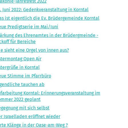
akonie-Jahresfest 2022
. Juni 2022: Gedenkveranstaltung in Korntal
s ist eigentlich die Ev. Brüdergemeinde Korntal
ue Predigtserie im Mai/Juni
ärkung des Ehrenamtes in der Brüdergmeinde -
ckoff für Bereiche
e sieht eine Orgel von innen aus?
termontag Open Air
tergrüße in Korntal
ue Stimme im Pfarrbüro
gendliche tauchen ab
farbeitung Korntal: Erinnerungsveranstaltung im
ommer 2022 geplant
gegnung mit sich selbst
r Israelladen eröffnet wieder
rte Klänge in der Oase-am-Weg ?