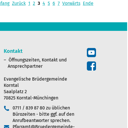
nfang
Zurück
1
2
3
4
5
6
7
Vorwärts
Ende
Kontakt
Öffnungszeiten, Kontakt und
Ansprechpartner
Evangelische Brüdergemeinde
Korntal
Saalplatz 2
70825 Korntal-Münchingen
0711 / 839 87 80 zu üblichen
Bürozeiten - bitte ggf. auf den
Anrufbeantworter sprechen.
Pfarramt@Bruedergemeinde-