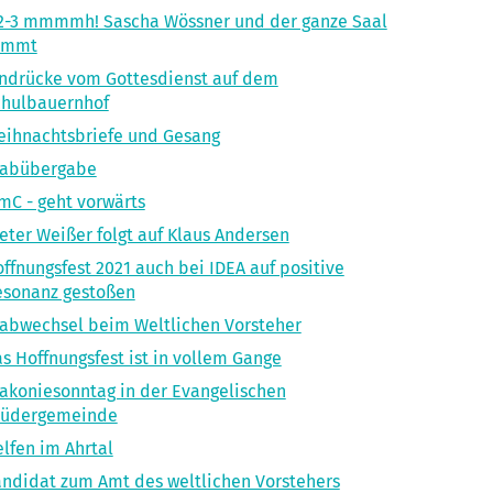
2-3 mmmmh! Sascha Wössner und der ganze Saal
ummt
ndrücke vom Gottesdienst auf dem
chulbauernhof
ihnachtsbriefe und Gesang
tabübergabe
mC - geht vorwärts
eter Weißer folgt auf Klaus Andersen
ffnungsfest 2021 auch bei IDEA auf positive
esonanz gestoßen
abwechsel beim Weltlichen Vorsteher
s Hoffnungsfest ist in vollem Gange
akoniesonntag in der Evangelischen
rüdergemeinde
lfen im Ahrtal
ndidat zum Amt des weltlichen Vorstehers