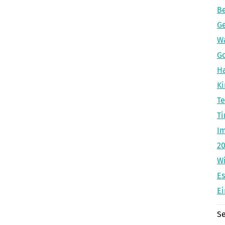
Be
Ge
Wa
Go
Ha
K
Te
Ti
Im
20
W
Es
Ei
Se