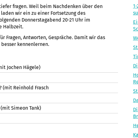
1-
 tiefer fragen. Weil beim Nachdenken über den
s
laden wir ein zu einer Fortsetzung des
folgenden Donnerstagabend 20-21 Uhr im
Ei
e Halbzeit.
S
ür Fragen, Antworten, Gespräche. Damit wir das
We
 besser kennenlernen.
S
Ti
Di
(mit Jochen Hägele)
Ho
R
? (mit Reinhold Frasch
St
Da
? (mit Simeon Tank)
Di
B
He
Ka