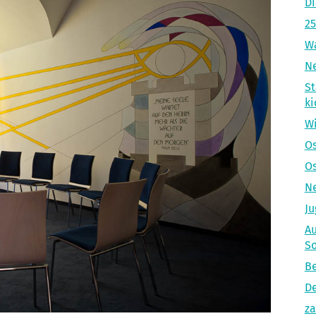
Di
25
Wa
Ne
St
ki
Wi
Os
Os
Ne
Ju
Au
S
Be
De
za