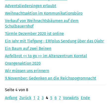
Adventsliedersingen erlaubt
Weihnachtsaktion im Kommunikationsbüro
Verkauf von Weihnachtsbäumen auf dem
Schulbauernhof
Türmle Dezember 2020 ist online
Ein Jahr mit Tiefgang - ERFplus Sendung über das Ojahr
Ein Baum auf zwei Beinen
Apfelbrot << to go >> im Altenzentrum Korntal
Orangenaktion 2020
Wir müssen uns erinnern
9.November: Gedenken an die Reichspogromnacht
Seite 4 von 8
Anfang
Zurück
1
2
3
4
5
6
7
Vorwärts
Ende