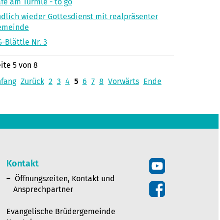
fé am Türmle - to go
dlich wieder Gottesdienst mit realpräsenter
emeinde
-Blättle Nr. 3
ite 5 von 8
nfang
Zurück
2
3
4
5
6
7
8
Vorwärts
Ende
Kontakt
Öffnungszeiten, Kontakt und
Ansprechpartner
Evangelische Brüdergemeinde