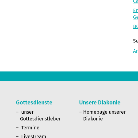
Ca
En
G
BG
Se
A
Gottesdienste
Unsere Diakonie
n
unser
Homepage unserer
Gottesdienstleben
Diakonie
Termine
Livestream