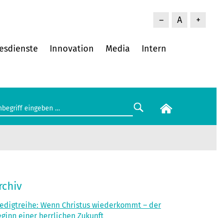
–
A
+
esdienste
Innovation
Media
Intern
rchiv
edigtreihe: Wenn Christus wiederkommt – der
ginn einer herrlichen Zukunft