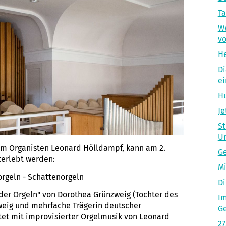
Ta
We
vo
He
Di
ei
Hu
Je
St
U
rem Organisten Leonard Hölldampf, kann am 2.
Ge
erlebt werden:
Mi
orgeln - Schattenorgeln
Di
der Orgeln" von Dorothea Grünzweig (Tochter des
Im
zweig und mehrfache Trägerin deutscher
Ge
tet mit improvisierter Orgelmusik von Leonard
27