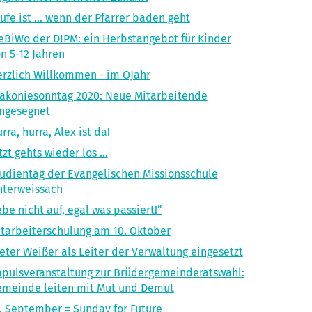
ufe ist ... wenn der Pfarrer baden geht
BiWo der DIPM: ein Herbst­angebot für Kinder
n 5-12 Jahren
rzlich Willkommen - im OJahr
akoniesonntag 2020: Neue Mitarbeitende
ngesegnet
rra, hurra, Alex ist da!
tzt gehts wieder los ...
udientag der Evangelischen Missionsschule
nterweissach
be nicht auf, egal was passiert!“
tarbeiterschulung am 10. Oktober
eter Weißer als Leiter der Verwaltung eingesetzt
pulsveranstaltung zur Brüdergemeinderatswahl:
meinde leiten mit Mut und Demut
. September = Sunday for Future