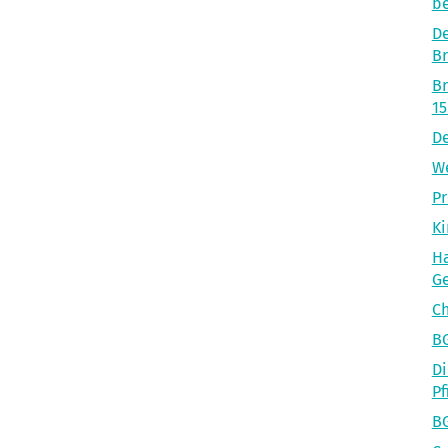
be
De
B
B
15
De
We
Pr
Ki
Ha
Ge
Ch
BG
Di
Pf
BG