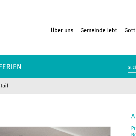
Über uns
Gemeinde lebt
Gott
FERIEN
tail
FERIEN
A
Pr
Be