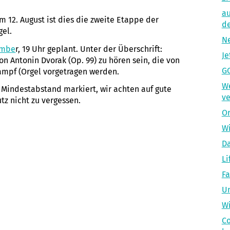
au
 12. August ist dies die zweite Etappe der
d
el.
Ne
tembe
r, 19 Uhr geplant. Unter der Überschrift:
Je
 Antonin Dvorak (Op. 99) zu hören sein, die von
GC
ampf (Orgel vorgetragen werden.
W
Mindestabstand markiert, wir achten auf gute
ve
z nicht zu vergessen.
Or
Wi
Da
Li
Fa
Un
Wi
Co