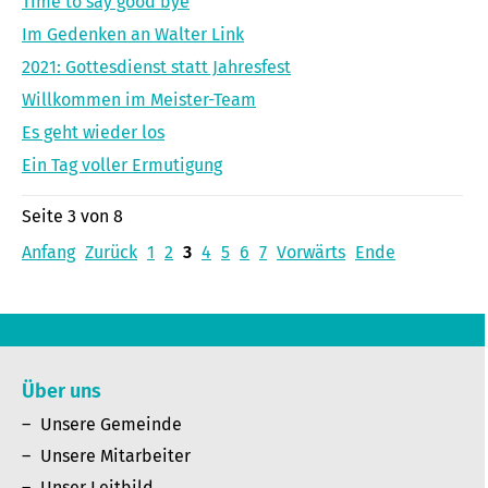
Time to say good bye
Im Gedenken an Walter Link
2021: Gottesdienst statt Jahresfest
Willkommen im Meister-Team
Es geht wieder los
Ein Tag voller Ermutigung
Seite 3 von 8
Anfang
Zurück
1
2
3
4
5
6
7
Vorwärts
Ende
Über uns
Unsere Gemeinde
Unsere Mitarbeiter
Unser Leitbild