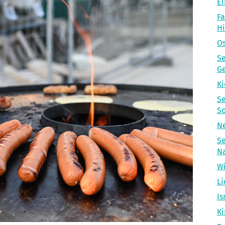
Ei
Fa
H
Os
Se
Ge
Ki
Se
So
Ne
Se
N
Wi
Li
Is
Ki