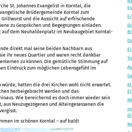
Re
che St. Johannes Evangelist in Korntal, die
Ev
Evangelische Brüdergemeinde Korntal zum
Ei
 Grillwurst und die Aussicht auf erfrischende
ssene zu Gesprächen und Begegnungen einladen.
Du
st auf dem Neuhaldenplatz im Neubaugebiet Korntal-
Br
Da
einde direkt mal seine beiden Nachbarn aus
E
sie ihr neues Quartier und waren recht dankbar
To
nnenlernen zu können. Die gemütliche Stimmung auf
Ap
nen Eindruck zum möglichen Lebensgefühl im
Se
n würde, hatten die drei Kirchen wohl nicht erwartet.
Ki
tchen herbeigebracht werden und das
Er
inaus. Wie bereichernd es doch immer wieder sein
Mi
lt, aus Neuzugezogenen und Alteingesessenen die
Ju
vergisst.
Di
ommen im schönen Korntal – auf bald!
Ne