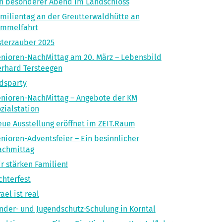
n besonderer Abend im Landschloss
milientag an der Greutterwaldhütte an
immelfahrt
terzauber 2025
nioren-NachMittag am 20. März – Lebensbild
rhard Tersteegen
dsparty
nioren-NachMittag – Angebote der KM
zialstation
ue Ausstellung eröffnet im ZEIT.Raum
nioren-Adventsfeier – Ein besinnlicher
achmittag
r stärken Familien!
chterfest
rael ist real
nder- und Jugendschutz-Schulung in Korntal