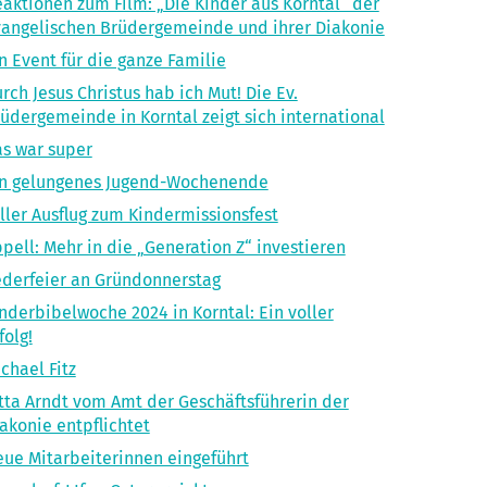
aktionen zum Film: „Die Kinder aus Korntal“ der
angelischen Brüdergemeinde und ihrer Diakonie
n Event für die ganze Familie
rch Jesus Christus hab ich Mut! Die Ev.
üdergemeinde in Korntal zeigt sich international
s war super
in gelungenes Jugend-Wochenende
ller Ausflug zum Kindermissionsfest
pell: Mehr in die „Generation Z“ investieren
derfeier an Gründonnerstag
nderbibelwoche 2024 in Korntal: Ein voller
folg!
chael Fitz
tta Arndt vom Amt der Geschäftsführerin der
akonie entpflichtet
ue Mitarbeiterinnen eingeführt