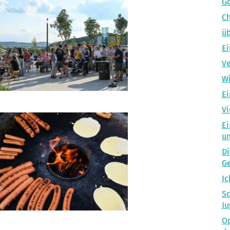
Go
Ch
üb
Ei
Ve
Wi
Ei
Vi
Ei
un
Di
Ge
Ic
Sc
Ju
Op