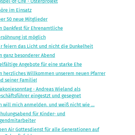
spel-of-LIfe - Osterprojekt
öre im Einsatz
er 50 neue Mitglieder
n Dankfest für Ehrenamtliche
rsöhnung ist möglich
r feiern das Licht und nicht die Dunkelheit
n ganz besonderer Abend
elfältige Angebote für eine starke Ehe
n herzliches Willkommen unserem neuen Pfarrer
d seiner Familie!
akoniesonntag - Andreas Wieland als
schäftsführer eingestzt und gesegnet
h will mich anmelden, und weiß nicht wie ...
hulungsabend für Kinder- und
gendmitarbeiter
en Air Gottesdienst für alle Generationen auf