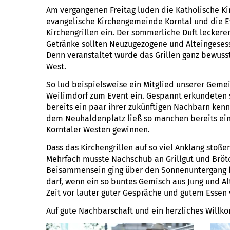
Am vergangenen Freitag luden die Katholische Kir
evangelische Kirchengemeinde Korntal und die 
Kirchengrillen ein. Der sommerliche Duft leckerer
Getränke sollten Neuzugezogene und Alteingese
Denn veranstaltet wurde das Grillen ganz bewus
West.
So lud beispielsweise ein Mitglied unserer Gem
Weilimdorf zum Event ein. Gespannt erkundeten 
bereits ein paar ihrer zukünftigen Nachbarn ke
dem Neuhaldenplatz ließ so manchen bereits ei
Korntaler Westen gewinnen.
Dass das Kirchengrillen auf so viel Anklang stoße
Mehrfach musste Nachschub an Grillgut und Brö
Beisammensein ging über den Sonnenuntergang h
darf, wenn ein so buntes Gemisch aus Jung und A
Zeit vor lauter guter Gespräche und gutem Essen 
Auf gute Nachbarschaft und ein herzliches Willk