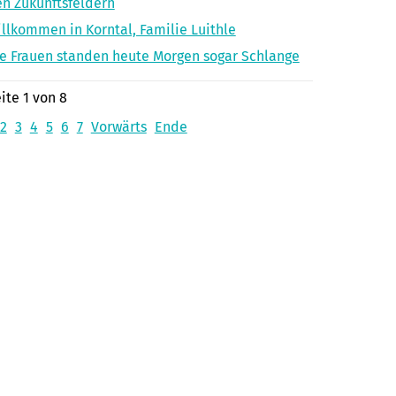
n Zukunftsfeldern
llkommen in Korntal, Familie Luithle
e Frauen standen heute Morgen sogar Schlange
ite 1 von 8
2
3
4
5
6
7
Vorwärts
Ende