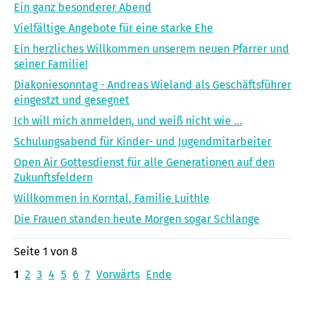
Ein ganz besonderer Abend
Vielfältige Angebote für eine starke Ehe
Ein herzliches Willkommen unserem neuen Pfarrer und
seiner Familie!
Diakoniesonntag - Andreas Wieland als Geschäftsführer
eingestzt und gesegnet
Ich will mich anmelden, und weiß nicht wie ...
Schulungsabend für Kinder- und Jugendmitarbeiter
Open Air Gottesdienst für alle Generationen auf den
Zukunftsfeldern
Willkommen in Korntal, Familie Luithle
Die Frauen standen heute Morgen sogar Schlange
Seite 1 von 8
1
2
3
4
5
6
7
Vorwärts
Ende