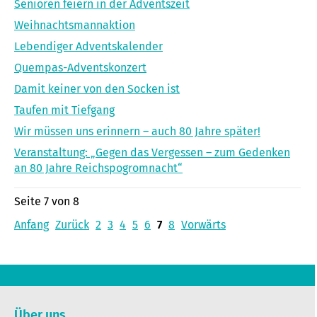
Senioren feiern in der Adventszeit
Weihnachtsmannaktion
Lebendiger Adventskalender
Quempas-Adventskonzert
Damit keiner von den Socken ist
Taufen mit Tiefgang
Wir müssen uns erinnern – auch 80 Jahre später!
Veranstaltung: „Gegen das Vergessen – zum Gedenken
an 80 Jahre Reichspogromnacht“
Seite 7 von 8
Anfang
Zurück
2
3
4
5
6
7
8
Vorwärts
Über uns