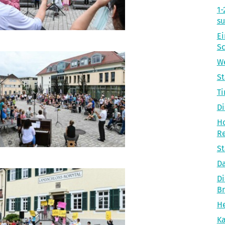
1-
s
Ei
S
We
S
Ti
Di
Ho
R
St
Da
Di
B
He
Ka