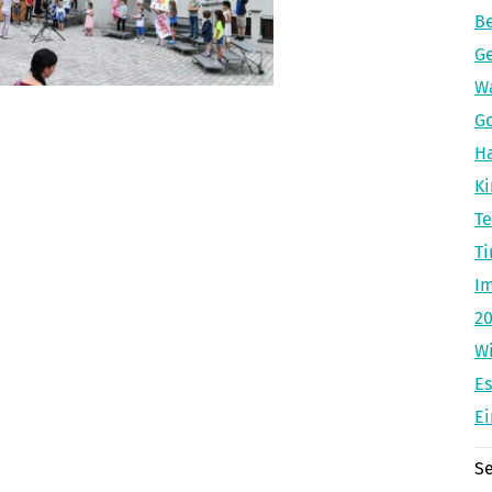
Be
Ge
Wa
Go
Ha
K
Te
Ti
Im
20
W
Es
Ei
Se