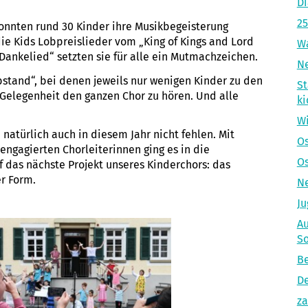
Di
25
konnten rund 30 Kinder ihre Musikbegeisterung
die Kids Lobpreislieder vom „King of Kings and Lord
Wa
Dankelied“ setzten sie für alle ein Mutmachzeichen.
Ne
tand“, bei denen jeweils nur wenigen Kinder zu den
St
Gelegenheit den ganzen Chor zu hören. Und alle
ki
Wi
 natürlich auch in diesem Jahr nicht fehlen. Mit
Os
ngagierten Chorleiterinnen ging es in die
Os
 das nächste Projekt unseres Kinderchors: das
er Form.
Ne
Ju
Au
S
Be
De
za