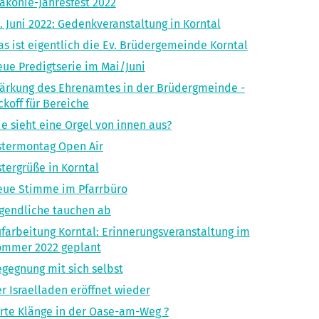
akonie-Jahresfest 2022
. Juni 2022: Gedenkveranstaltung in Korntal
s ist eigentlich die Ev. Brüdergemeinde Korntal
ue Predigtserie im Mai/Juni
ärkung des Ehrenamtes in der Brüdergmeinde -
ckoff für Bereiche
e sieht eine Orgel von innen aus?
termontag Open Air
tergrüße in Korntal
ue Stimme im Pfarrbüro
gendliche tauchen ab
farbeitung Korntal: Erinnerungsveranstaltung im
ommer 2022 geplant
gegnung mit sich selbst
r Israelladen eröffnet wieder
rte Klänge in der Oase-am-Weg ?