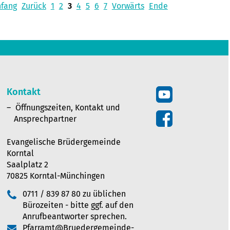
nfang
Zurück
1
2
3
4
5
6
7
Vorwärts
Ende
Kontakt
Öffnungszeiten, Kontakt und
Ansprechpartner
Evangelische Brüdergemeinde
Korntal
Saalplatz 2
70825 Korntal-Münchingen
0711 / 839 87 80 zu üblichen
Bürozeiten - bitte ggf. auf den
Anrufbeantworter sprechen.
Pfarramt@Bruedergemeinde-