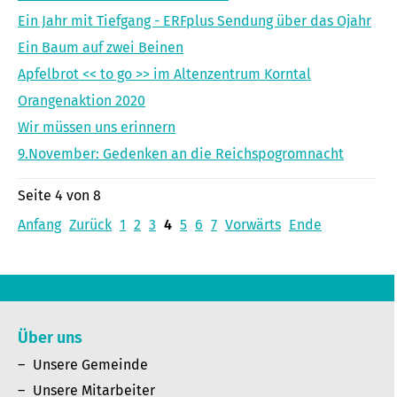
Ein Jahr mit Tiefgang - ERFplus Sendung über das Ojahr
Ein Baum auf zwei Beinen
Apfelbrot << to go >> im Altenzentrum Korntal
Orangenaktion 2020
Wir müssen uns erinnern
9.November: Gedenken an die Reichspogromnacht
Seite 4 von 8
Anfang
Zurück
1
2
3
4
5
6
7
Vorwärts
Ende
Über uns
Unsere Gemeinde
Unsere Mitarbeiter