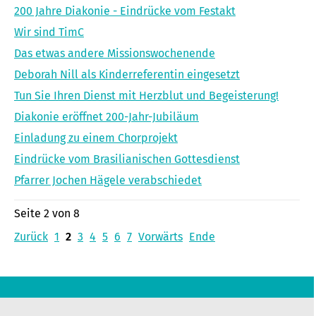
200 Jahre Diakonie - Eindrücke vom Festakt
Wir sind TimC
Das etwas andere Missionswochenende
Deborah Nill als Kinderreferentin eingesetzt
Tun Sie Ihren Dienst mit Herzblut und Begeisterung!
Diakonie eröffnet 200-Jahr-Jubiläum
Einladung zu einem Chorprojekt
Eindrücke vom Brasilianischen Gottesdienst
Pfarrer Jochen Hägele verabschiedet
Seite 2 von 8
Zurück
1
2
3
4
5
6
7
Vorwärts
Ende