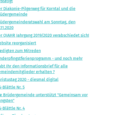
stätigt
r Diakonie-Pilgerweg für Korntal und die
rüdergemeinde
rüdergemeinderatswahl am Sonntag, den
.11.2020
r OJAHR Jahrgang 2019/2020 verabschiedet sich!
bsite reorganisiert
edigten zum Mitreden
nderpfingstferienprogramm - und noch mehr
bt Ihr den Informationsbrief für alle
meindemitglieder erhalten ?
ristustag 2020 - diesmal digital
-Blättle Nr. 5
e Brüdergemeinde unterstützt "Gemeinsam vor
ingsten"
-Blättle Nr. 4