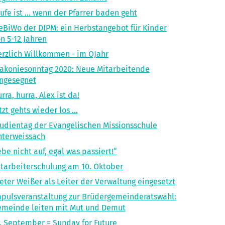
ufe ist ... wenn der Pfarrer baden geht
BiWo der DIPM: ein Herbst­angebot für Kinder
n 5-12 Jahren
rzlich Willkommen - im OJahr
akoniesonntag 2020: Neue Mitarbeitende
ngesegnet
rra, hurra, Alex ist da!
tzt gehts wieder los ...
udientag der Evangelischen Missionsschule
nterweissach
be nicht auf, egal was passiert!“
tarbeiterschulung am 10. Oktober
eter Weißer als Leiter der Verwaltung eingesetzt
pulsveranstaltung zur Brüdergemeinderatswahl:
meinde leiten mit Mut und Demut
. September = Sunday for Future