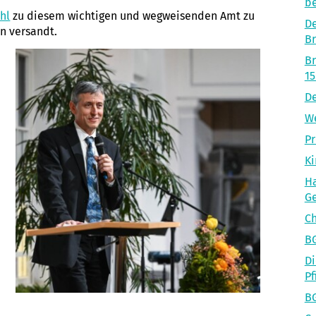
be
hl
zu diesem wichtigen und wegweisenden Amt zu
De
n versandt.
B
B
15
De
We
Pr
Ki
Ha
Ge
Ch
BG
Di
Pf
BG