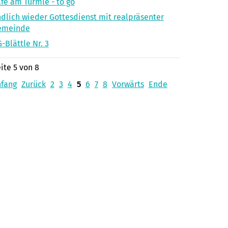
fé am Türmle - to go
dlich wieder Gottesdienst mit realpräsenter
emeinde
-Blättle Nr. 3
ite 5 von 8
nfang
Zurück
2
3
4
5
6
7
8
Vorwärts
Ende