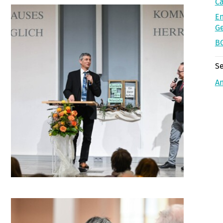
Ca
En
G
BG
Se
A