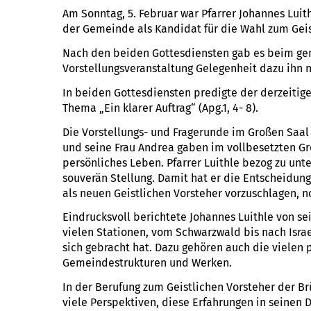
Am Sonntag, 5. Februar war Pfarrer Johannes Luit
der Gemeinde als Kandidat für die Wahl zum Geis
Nach den beiden Gottesdiensten gab es beim g
Vorstellungsveranstaltung Gelegenheit dazu ihn 
In beiden Gottesdiensten predigte der derzeitige
Thema „Ein klarer Auftrag“ (Apg.1, 4- 8).
Die Vorstellungs- und Fragerunde im Großen Saal 
und seine Frau Andrea gaben im vollbesetzten Gr
persönliches Leben. Pfarrer Luithle bezog zu un
souverän Stellung. Damit hat er die Entscheidun
als neuen Geistlichen Vorsteher vorzuschlagen, n
Eindrucksvoll berichtete Johannes Luithle von s
vielen Stationen, vom Schwarzwald bis nach Isra
sich gebracht hat. Dazu gehören auch die vielen
Gemeindestrukturen und Werken.
In der Berufung zum Geistlichen Vorsteher der B
viele Perspektiven, diese Erfahrungen in seinen 