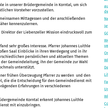
hle in unserer Brüdergemeinde in Korntal, um sich
au
tlichen Vorsteher vorzustellen.
d
emeinsamen Mittagessen und der anschließenden
Ne
näher kennenzulernen.
Je
 Direktor der Liebenzeller Mission eindrucksvoll zum
GC
W
ve
fand sehr großes Interesse. Pfarrer Johannes Luithle
oßen Saal Einblicke in ihren Werdegang und in ihr
Or
terschiedlichen persönlichen und aktuellen Themen
Wi
g der Gemeindeleitung, ihn der Gemeinde zur Wahl
ochmals unterstützt.
Da
Li
einer frühen Überzeugung Pfarrer zu werden und den
el, die die Entscheidung für den Gemeindedienst mit
Fa
 prägenden Erfahrungen in verschiedenen
Un
Wi
rüdergemeinde Korntal erkennt Johannes Luithle
Co
Dienst mit einzubringen.