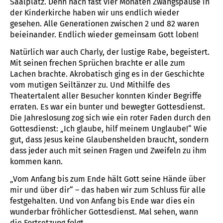
Saalplatz. Denn nach fast vier Monaten Zwangspause in
der Kinderkirche haben wir uns endlich wieder
gesehen. Alle Generationen zwischen 2 und 82 waren
beieinander. Endlich wieder gemeinsam Gott loben!
Natürlich war auch Charly, der lustige Rabe, begeistert.
Mit seinen frechen Sprüchen brachte er alle zum
Lachen brachte. Akrobatisch ging es in der Geschichte
vom mutigen Seiltänzer zu. Und Mithilfe des
Theatertalent aller Besucher konnten Kinder Begriffe
erraten. Es war ein bunter und bewegter Gottesdienst.
Die Jahreslosung zog sich wie ein roter Faden durch den
Gottesdienst: „Ich glaube, hilf meinem Unglaube!“ Wie
gut, dass Jesus keine Glaubenshelden braucht, sondern
dass jeder auch mit seinen Fragen und Zweifeln zu ihm
kommen kann.
„Vom Anfang bis zum Ende hält Gott seine Hände über
mir und über dir“ – das haben wir zum Schluss für alle
festgehalten. Und von Anfang bis Ende war dies ein
wunderbar fröhlicher Gottesdienst. Mal sehen, wann
die Fortsetzung folgt.