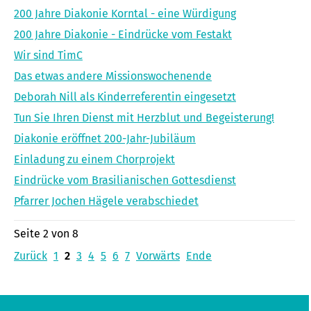
200 Jahre Diakonie Korntal - eine Würdigung
200 Jahre Diakonie - Eindrücke vom Festakt
Wir sind TimC
Das etwas andere Missionswochenende
Deborah Nill als Kinderreferentin eingesetzt
Tun Sie Ihren Dienst mit Herzblut und Begeisterung!
Diakonie eröffnet 200-Jahr-Jubiläum
Einladung zu einem Chorprojekt
Eindrücke vom Brasilianischen Gottesdienst
Pfarrer Jochen Hägele verabschiedet
Seite 2 von 8
Zurück
1
2
3
4
5
6
7
Vorwärts
Ende