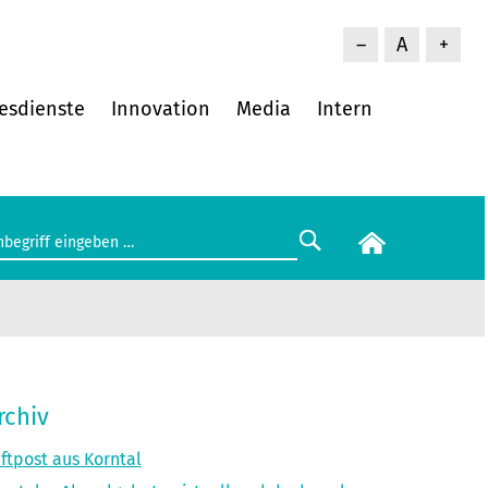
–
A
+
esdienste
Innovation
Media
Intern
rchiv
ftpost aus Korntal