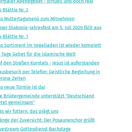
rntaler Abendgebet - virtuell und doch real
-Blättle Nr. 2
as Muttertagsmenü zum Mitnehmen
ser Diakonie-Jahresfest am 5. Juli 2020 fällt aus
-Blättle Nr. 1
s Sortiment im Israelladen ist wieder komplett
 Tage Gebet für die islamische Welt
f den Straßen Korntals - Jesus ist auferstanden
usbesuch per Telefon: Geistliche Begleitung in
rona-Zeiten
s neue Türmle ist da!
e Brüdergemeinde unterstützt "Deutschland
etet gemeinsam"
s wir futtern, das prägt uns
änge der Zuversicht: Der Posaunenchor grüßt
vestream Gottesdienst Backstage