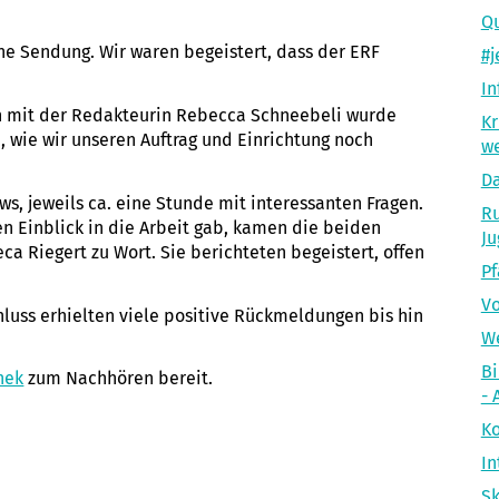
Qu
ne Sendung. Wir waren begeistert, dass der ERF
#
In
 mit der Redakteurin Rebecca Schneebeli wurde
Kr
n, wie wir unseren Auftrag und Einrichtung noch
we
D
ws, jeweils ca. eine Stunde mit interessanten Fragen.
Ru
n Einblick in die Arbeit gab, kamen die beiden
Ju
 Riegert zu Wort. Sie berichteten begeistert, offen
Pf
Vo
hluss erhielten viele positive Rückmeldungen bis hin
We
Bi
hek
zum Nachhören bereit.
- 
Ko
In
Sk