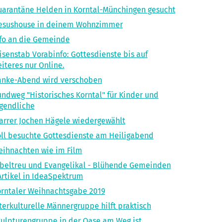
arantäne Helden in Korntal-Münchingen gesucht
jesushouse in deinem Wohnzimmer
fo an die Gemeinde
isenstab Vorabinfo: Gottesdienste bis auf
iteres nur Online.
anke-Abend wird verschoben
ndweg "Historisches Korntal" für Kinder und
gendliche
arrer Jochen Hägele wiedergewählt
ll besuchte Gottesdienste am Heiligabend
ihnachten wie im Film
beltreu und Evangelikal - Blühende Gemeinden
Artikel in IdeaSpektrum
rntaler Weihnachtsgabe 2019
terkulturelle Männergruppe hilft praktisch
ulpturengruppe in der Oase am Weg ist