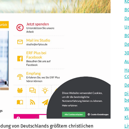
Ko
BG
D
Un
BG
Da
30
Au
Ha
Co
Da
Di
b
Wa
Kl
Sendung von Deutschlands größtem christlichen
Li