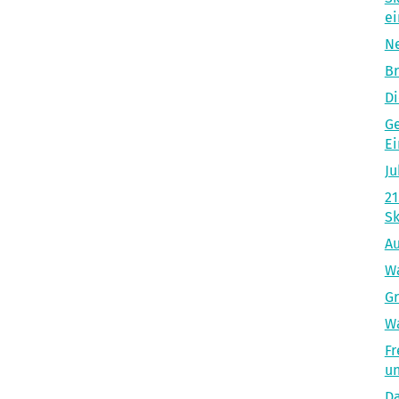
ei
Ne
B
Di
Ge
Ei
Ju
21
Sk
Au
Wa
Gr
W
Fr
u
Da