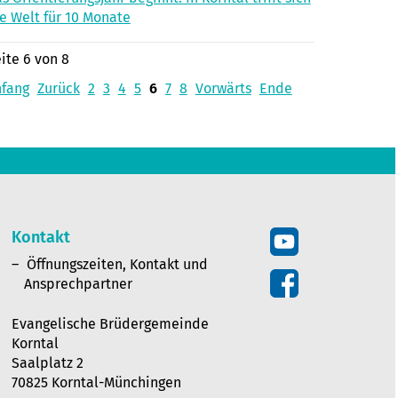
e Welt für 10 Monate
ite 6 von 8
nfang
Zurück
2
3
4
5
6
7
8
Vorwärts
Ende
Kontakt
Öffnungszeiten, Kontakt und
Ansprechpartner
Evangelische Brüdergemeinde
Korntal
Saalplatz 2
70825 Korntal-Münchingen