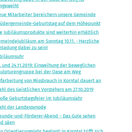
ngeweiht
ue Mitarbeiter bereichern unsere Gemeinde
rüdergemeinde-Geburtstag auf dem Höhepunkt
e Jubiläumsprodukte sind weiterhin erhältlich
meindejubiläum am Sonntag 10.11. - Herzliche
nladung dabei zu sein!
biläumsuhr
. und 24.11.2019: Einweihung der beweglichen
ulpturengruppe bei der Oase am Weg
farbeitung von Missbrauch in Korntal dauert an
hl des Geistlichen Vorstehers am 27.10.2019
oße Geburtstagsfeier im Jubiläumsjahr
ahl der Landessynode
eunde-und-Förderer-Abend – Das Gute sehen
nd säen
s Orientierungsjahr beginnt! In Korntal trifft sich