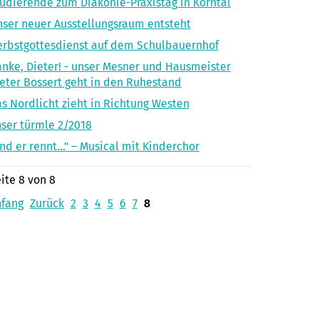
udierende zum Diakonie-Praxistag in Korntal
ser neuer Ausstellungsraum entsteht
rbstgottesdienst auf dem Schulbauernhof
nke, Dieter! - unser Mesner und Hausmeister
eter Bossert geht in den Ruhestand
s Nordlicht zieht in Richtung Westen
ser türmle 2/2018
nd er rennt..." – Musical mit Kinderchor
ite 8 von 8
nfang
Zurück
2
3
4
5
6
7
8