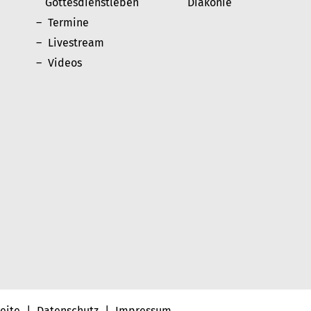
Gottesdienstleben
Diakonie
Termine
Livestream
Videos
seite
|
Datenschutz
|
Impressum