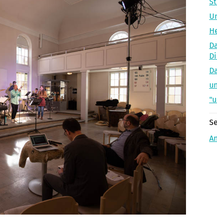
St
Un
He
Da
Di
Da
un
"u
Se
A