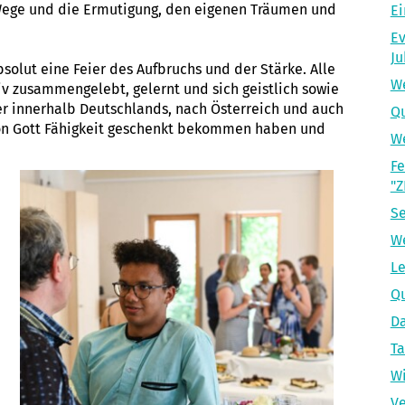
 Wege und die Ermutigung, den eigenen Träumen und
Ei
Ev
Ju
solut eine Feier des Aufbruchs und der Stärke. Alle
We
v zusammengelebt, gelernt und sich geistlich sowie
ter innerhalb Deutschlands, nach Österreich und auch
Qu
 von Gott Fähigkeit geschenkt bekommen haben und
We
Fe
"Z
Se
W
Le
Q
Da
Ta
Wi
Ve