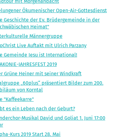
adtour mit Morgenandacht
lungener Ökumenischer Open-Air-Gottesdienst
e Geschichte der Ev. Brüdergemeinde in der
Schwäbischen Heimat"
terkulturelle Männergruppe
oChrist Live Auftakt mit Ulrich Parzany
e Gemeinde Jesu ist International!
IAKONIE-JAHRESFEST 2019
r Grüne Heiner mit seiner Windkraft
lgruppe „60plus“ präsentiert Bilder zum 200.
biläum von Korntal
e "Kaffeekarre"
bt es ein Leben nach der Geburt?
nderchor-Musikal David und Goliat 1. Juni 17:00
hr
pha-Kurs 2019 Start 28. Mai