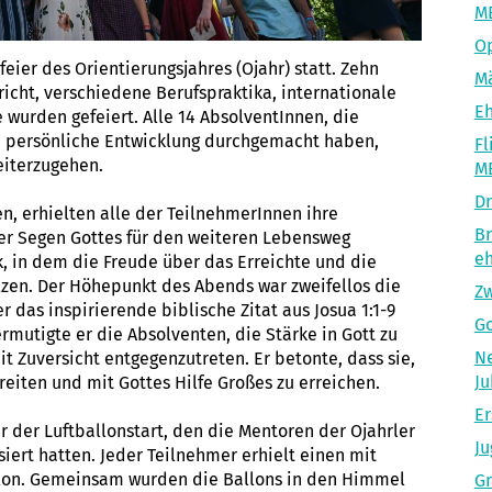
M
O
er des Orientierungsjahres (Ojahr) statt. Zehn
Mä
icht, verschiedene Berufspraktika, internationale
Eh
 wurden gefeiert. Alle 14 AbsolventInnen, die
nd persönliche Entwicklung durchgemacht haben,
Fl
eiterzugehen.
M
Dr
, erhielten alle der TeilnehmerInnen ihre
Br
er Segen Gottes für den weiteren Lebensweg
eh
, in dem die Freude über das Erreichte und die
lzen. Der Höhepunkt des Abends war zweifellos die
Zw
 das inspirierende biblische Zitat aus Josua 1:1-9
Go
ermutigte er die Absolventen, die Stärke in Gott zu
Ne
 Zuversicht entgegenzutreten. Er betonte, dass sie,
Ju
reiten und mit Gottes Hilfe Großes zu erreichen.
Er
 der Luftballonstart, den die Mentoren der Ojahrler
Ju
siert hatten. Jeder Teilnehmer erhielt einen mit
llon. Gemeinsam wurden die Ballons in den Himmel
Gr