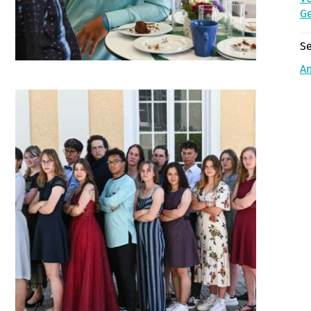
Ge
Se
A