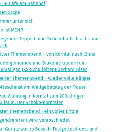
EHR Café am Bahnhof
pen Stage
nner unter sich
e ist MEHR
iegender Teppich und Schneeballschlacht und
EHR
itter Themenabend – von Korntal nach China
üdergemeinde und Diakonie trauern um
emaligen JKS-Schulleiter Eberhard Bizer
eiter Themenabend – wieder volle Ränge!
ttesdienst am Weltgebetstag der Frauen
ue Währung in Korntal zum 200jährigen
biläum: Der Schoko-Korntaler
ster Themenabend - ein voller Erfolg
gendreferent wird verabschiedet
af Görlitz war zu Besuch: Festgottesdienst und