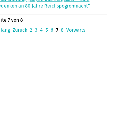
denken an 80 Jahre Reichspogromnacht“
ite 7 von 8
nfang
Zurück
2
3
4
5
6
7
8
Vorwärts