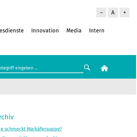
–
A
+
esdienste
Innovation
Media
Intern
rchiv
e schmeckt Maikäfersuppe?