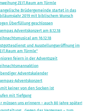
nweihung ZEIT.Raum am Türmle
angelische Brüdergemeinde startet in das
biläumsjahr 2019 mit biblischem Wunsch
gen Überfüllung geschlossen
empas Adventskonzert am 8.12.18
ihnachtsmusical am 16.12.18
stgottesdienst und Ausstellungseröffnung im
EIT.Raum am Türmle"
nioren feiern in der Adventszeit
eihnachtsmannaktion
bendiger Adventskalender
uempas-Adventskonzert
mit keiner von den Socken ist
ufen mit Tiefgang
r müssen uns erinnern – auch 80 Jahre später!
ranstaltung: „Gegen das Vergessen – zum