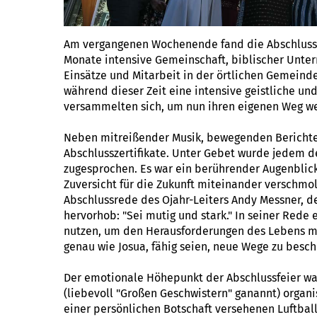
Am vergangenen Wochenende fand die Abschlussfei
Monate intensive Gemeinschaft, biblischer Unterr
Einsätze und Mitarbeit in der örtlichen Gemeinde
während dieser Zeit eine intensive geistliche u
versammelten sich, um nun ihren eigenen Weg w
Neben mitreißender Musik, bewegenden Berichten
Abschlusszertifikate. Unter Gebet wurde jedem d
zugesprochen. Es war ein berührender Augenblick
Zuversicht für die Zukunft miteinander verschmo
Abschlussrede des Ojahr-Leiters Andy Messner, der
hervorhob: "Sei mutig und stark." In seiner Rede 
nutzen, um den Herausforderungen des Lebens mit
genau wie Josua, fähig seien, neue Wege zu besch
Der emotionale Höhepunkt der Abschlussfeier war
(liebevoll "Großen Geschwistern" ganannt) organi
einer persönlichen Botschaft versehenen Luftba