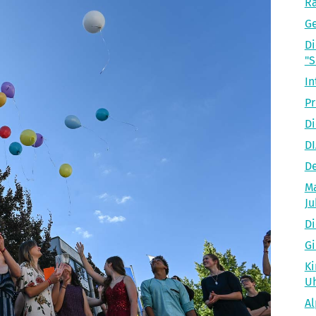
R
Ge
Di
"
In
Pr
Di
D
De
Ma
Ju
Di
Gi
Ki
U
Al