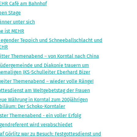
EHR Café am Bahnhof
pen Stage
nner unter sich
e ist MEHR
iegender Teppich und Schneeballschlacht und
EHR
itter Themenabend – von Korntal nach China
üdergemeinde und Diakonie trauern um
emaligen JKS-Schulleiter Eberhard Bizer
eiter Themenabend – wieder volle Ränge!
ttesdienst am Weltgebetstag der Frauen
ue Währung in Korntal zum 200jährigen
biläum: Der Schoko-Korntaler
ster Themenabend - ein voller Erfolg
gendreferent wird verabschiedet
af Görlitz war zu Besuch: Festgottesdienst und