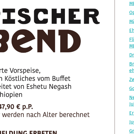
M
O
Mä
Eh
Fl
M
Dr
Br
eh
Zw
Go
Ne
Ju
Er
Ju
Gr