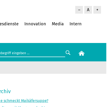
–
A
+
esdienste
Innovation
Media
Intern
rchiv
e schmeckt Maikäfersuppe?