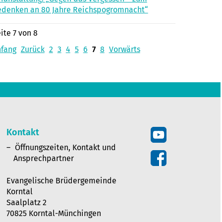
denken an 80 Jahre Reichspogromnacht“
ite 7 von 8
nfang
Zurück
2
3
4
5
6
7
8
Vorwärts
Kontakt
Öffnungszeiten, Kontakt und
Ansprechpartner
Evangelische Brüdergemeinde
Korntal
Saalplatz 2
70825 Korntal-Münchingen