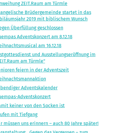
nweihung ZEIT.Raum am Türmle
angelische Brüdergemeinde startet in das
biläumsjahr 2019 mit biblischem Wunsch
gen Überfüllung geschlossen
empas Adventskonzert am 8.12.18
ihnachtsmusical am 16.12.18
stgottesdienst und Ausstellungseröffnung im
EIT.Raum am Türmle"
nioren feiern in der Adventszeit
eihnachtsmannaktion
bendiger Adventskalender
uempas-Adventskonzert
mit keiner von den Socken ist
ufen mit Tiefgang
r müssen uns erinnern – auch 80 Jahre später!
ranstaltung: „Gegen das Vergessen – zum