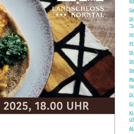
R
Ge
Di
"
In
Pr
Di
D
De
Ma
Ju
Di
Gi
Ki
U
Al