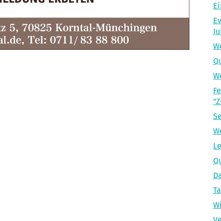
Ei
Ev
Ju
We
Qu
We
Fe
"Z
Se
W
Le
Q
Da
Ta
Wi
Ve