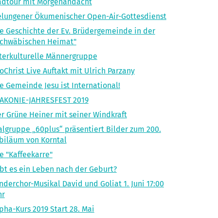
adtour mit Morgenandacht
lungener Ökumenischer Open-Air-Gottesdienst
e Geschichte der Ev. Brüdergemeinde in der
Schwäbischen Heimat"
terkulturelle Männergruppe
oChrist Live Auftakt mit Ulrich Parzany
e Gemeinde Jesu ist International!
IAKONIE-JAHRESFEST 2019
r Grüne Heiner mit seiner Windkraft
lgruppe „60plus“ präsentiert Bilder zum 200.
biläum von Korntal
e "Kaffeekarre"
bt es ein Leben nach der Geburt?
nderchor-Musikal David und Goliat 1. Juni 17:00
hr
pha-Kurs 2019 Start 28. Mai