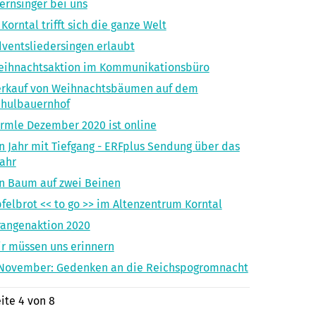
ernsinger bei uns
 Korntal trifft sich die ganze Welt
ventsliedersingen erlaubt
eihnachtsaktion im Kommunikationsbüro
erkauf von Weihnachtsbäumen auf dem
chulbauernhof
rmle Dezember 2020 ist online
n Jahr mit Tiefgang - ERFplus Sendung über das
ahr
n Baum auf zwei Beinen
felbrot << to go >> im Altenzentrum Korntal
angenaktion 2020
r müssen uns erinnern
.November: Gedenken an die Reichspogromnacht
ite 4 von 8