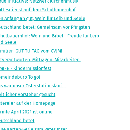
ue Initiative: Netzwerk Kirchenmusik
ttesdienst auf dem Schulbauernhof
n Anfang an gut, Wein für Leib und Seele
utschland betet: Gemeinsam vor Pfingsten
hulbauernhof: Wein und Bibel - Freude für Leib
d Seele
milien-GUT-TU-TAG vom CVJM!
tverantworten. Mittragen. Mitarbeiten.
MIFE - Kindermissionfest
meindebüro To go!
s war unser Osterstationslauf …
ltlicher Vorsteher gesucht
tereier auf der Homepage
rmle April 2021 ist online
utschland betet
ue Karten-Serie zum Vaterunser