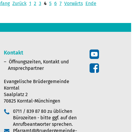
nfang
Zurück
1
2
3
4
5
6
7
Vorwärts
Ende
Kontakt
Öffnungszeiten, Kontakt und
Ansprechpartner
Evangelische Brüdergemeinde
Korntal
Saalplatz 2
70825 Korntal-Münchingen
0711 / 839 87 80 zu üblichen
Bürozeiten - bitte ggf. auf den
Anrufbeantworter sprechen.
Pfarramt@Bruedergemeinde-