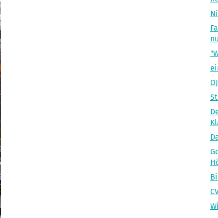
Ni
Fa
n
"W
ei
OJ
St
De
Kl
Da
Go
H
B
CV
Wi