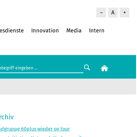
–
A
+
esdienste
Innovation
Media
Intern
rchiv
dgruppe 60plus wieder on tour