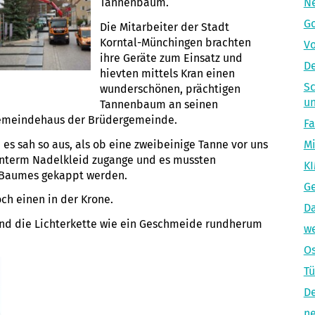
Tannenbaum.
Ne
Go
Die Mitarbeiter der Stadt
Korntal-Münchingen brachten
Vo
ihre Geräte zum Einsatz und
De
hievten mittels Kran einen
Sc
wunderschönen, prächtigen
un
Tannenbaum an seinen
Gemeindehaus der Brüdergemeinde.
Fa
s sah so aus, als ob eine zweibeinige Tanne vor uns
Mi
 unterm Nadelkleid zugange und es mussten
KI
s Baumes gekappt werden.
Ge
ch einen in der Krone.
Da
 und die Lichterkette wie ein Geschmeide rundherum
we
Os
Tü
De
ne