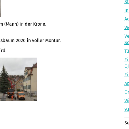
St
In
Ad
m (Mann) in der Krone.
W
V
tsbaum 2020 in voller Montur.
S
ird.
Tü
Ei
Oj
Ei
Ap
Or
Wi
9
Se