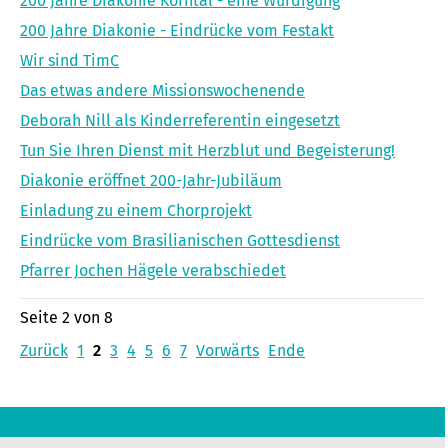
200 Jahre Diakonie Korntal - eine Würdigung
200 Jahre Diakonie - Eindrücke vom Festakt
Wir sind TimC
Das etwas andere Missionswochenende
Deborah Nill als Kinderreferentin eingesetzt
Tun Sie Ihren Dienst mit Herzblut und Begeisterung!
Diakonie eröffnet 200-Jahr-Jubiläum
Einladung zu einem Chorprojekt
Eindrücke vom Brasilianischen Gottesdienst
Pfarrer Jochen Hägele verabschiedet
Seite 2 von 8
Zurück
1
2
3
4
5
6
7
Vorwärts
Ende