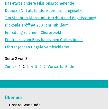
Das etwas andere Missionswochenende
Deborah Nill als Kinderreferentin eingesetzt
Tun Sie Ihren Dienst mit Herzblut und Begeisterung!
Diakonie eröffnet 200-Jahr-Jubiläum
Einladung zu einem Chorprojekt
Eindrücke vom Brasilianischen Gottesdienst
Pfarrer Jochen Hägele verabschiedet
Seite 2 von 8
Zurück
1
2
3
4
5
6
7
Vorwärts
Ende
Über uns
Unsere Gemeinde