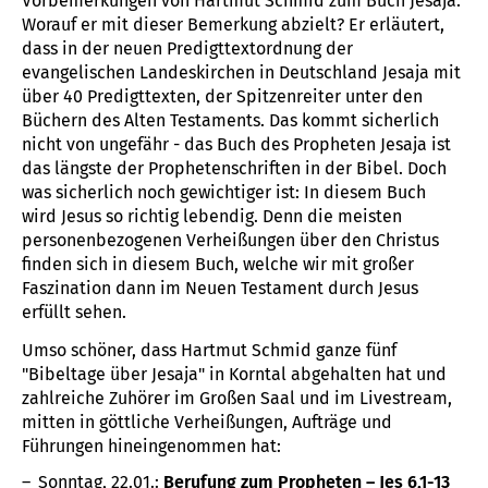
Vorbemerkungen von Hartmut Schmid zum Buch Jesaja.
Worauf er mit dieser Bemerkung abzielt? Er erläutert,
dass in der neuen Predigttextordnung der
evangelischen Landeskirchen in Deutschland Jesaja mit
über 40 Predigttexten, der Spitzenreiter unter den
Büchern des Alten Testaments. Das kommt sicherlich
nicht von ungefähr - das Buch des Propheten Jesaja ist
das längste der Prophetenschriften in der Bibel. Doch
was sicherlich noch gewichtiger ist: In diesem Buch
wird Jesus so richtig lebendig. Denn die meisten
personenbezogenen Verheißungen über den Christus
finden sich in diesem Buch, welche wir mit großer
Faszination dann im Neuen Testament durch Jesus
erfüllt sehen.
Umso schöner, dass Hartmut Schmid ganze fünf
"Bibeltage über Jesaja" in Korntal abgehalten hat und
zahlreiche Zuhörer im Großen Saal und im Livestream,
mitten in göttliche Verheißungen, Aufträge und
Führungen hineingenommen hat:
Sonntag, 22.01.:
Berufung zum Propheten – Jes 6,1-13