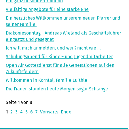
Ein ganz besonderer Abend
Vielfältige Angebote für eine starke Ehe
Ein herzliches Willkommen unserem neuen Pfarrer und
seiner Familie!
Diakoniesonntag - Andreas Wieland als Geschäftsführer
eingestzt und gesegnet
Ich will mich anmelden, und weiß nicht wie ...
Schulungsabend für Kinder- und Jugendmitarbeiter
Open Air Gottesdienst für alle Generationen auf den
Zukunftsfeldern
Willkommen in Korntal, Familie Luithle
Die Frauen standen heute Morgen sogar Schlange
Seite 1 von 8
1
2
3
4
5
6
7
Vorwärts
Ende