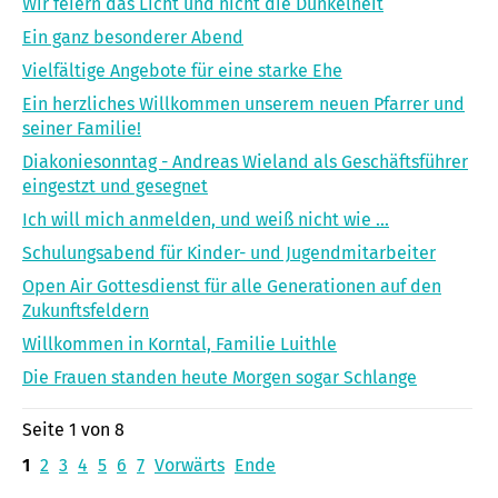
Wir feiern das Licht und nicht die Dunkelheit
Ein ganz besonderer Abend
Vielfältige Angebote für eine starke Ehe
Ein herzliches Willkommen unserem neuen Pfarrer und
seiner Familie!
Diakoniesonntag - Andreas Wieland als Geschäftsführer
eingestzt und gesegnet
Ich will mich anmelden, und weiß nicht wie ...
Schulungsabend für Kinder- und Jugendmitarbeiter
Open Air Gottesdienst für alle Generationen auf den
Zukunftsfeldern
Willkommen in Korntal, Familie Luithle
Die Frauen standen heute Morgen sogar Schlange
Seite 1 von 8
1
2
3
4
5
6
7
Vorwärts
Ende