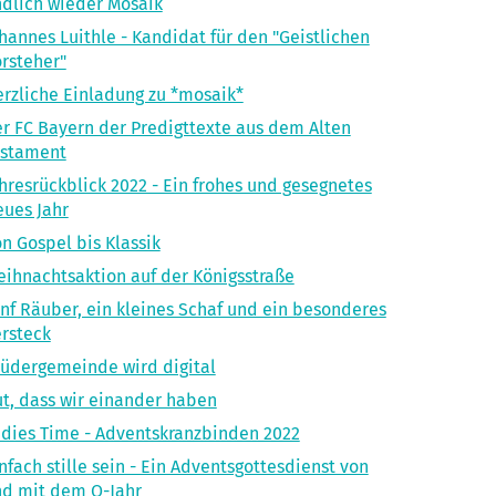
dlich wieder Mosaik
hannes Luithle - Kandidat für den "Geistlichen
rsteher"
rzliche Einladung zu *mosaik*
r FC Bayern der Predigttexte aus dem Alten
estament
hresrückblick 2022 - Ein frohes und gesegnetes
ues Jahr
n Gospel bis Klassik
ihnachtsaktion auf der Königsstraße
nf Räuber, ein kleines Schaf und ein besonderes
rsteck
üdergemeinde wird digital
t, dass wir einander haben
dies Time - Adventskranzbinden 2022
nfach stille sein - Ein Adventsgottesdienst von
d mit dem O-Jahr