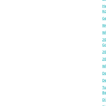
He
Ko
Ge
We
Wi
20
Go
20
20
Wi
D
De
Tu
Be
Di