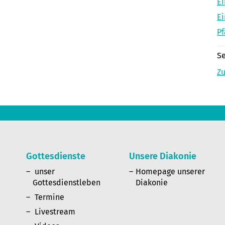
Ei
Ei
Pf
Se
Zu
Gottesdienste
Unsere Diakonie
n
unser
Homepage unserer
Gottesdienstleben
Diakonie
Termine
Livestream