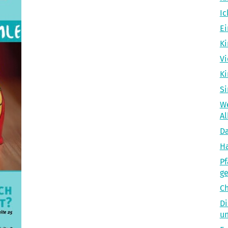
Ic
Ei
Ki
Vi
Ki
Si
We
Al
Da
Ha
Pf
g
Ch
Di
un