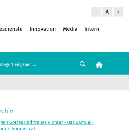
–
A
+
esdienste
Innovation
Media
Intern
rchiv
gen Gottes und treuer Richter - Das Samuel-
nderchormusical