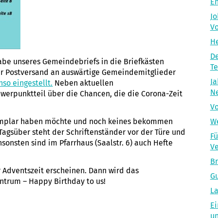
En
Jo
Vo
He
De
gabe unseres Gemeindebriefs in die Briefkästen
T
r Postversand an auswärtige Gemeindemitglieder
Ja
so eingestellt.
Neben aktuellen
Ne
werpunktteil über die Chancen, die die Corona-Zeit
Vo
xemplar haben möchte und noch keines bekommen
We
gsüber steht der Schriftenständer vor der Türe und
Fü
Ansonsten sind im Pfarrhaus (Saalstr. 6) auch Hefte
Ve
Br
 Adventszeit erscheinen. Dann wird das
Gu
trum – Happy Birthday to us!
La
Ei
un