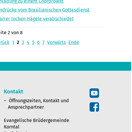
nladung zu einem Chorprojekt
ndrücke vom Brasilianischen Gottesdienst
arrer Jochen Hägele verabschiedet
ite 2 von 8
rück
1
2
3
4
5
6
7
Vorwärts
Ende
Kontakt
Öffnungszeiten, Kontakt und
Ansprechpartner
Evangelische Brüdergemeinde
Korntal