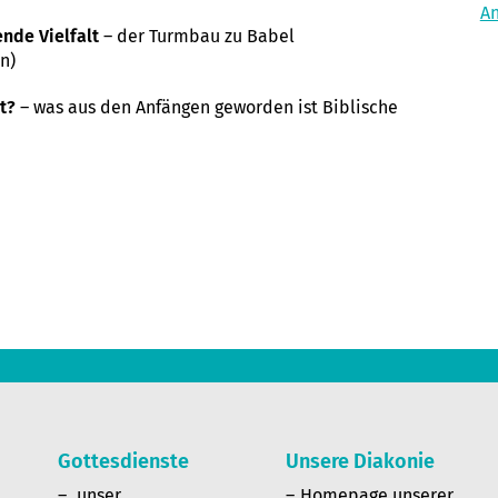
A
ende Vielfalt
– der Turmbau zu Babel
n)
t?
– was aus den Anfängen geworden ist Biblische
Gottesdienste
Unsere Diakonie
n
unser
Homepage unserer