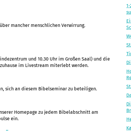
1-
s
Ei
t über mancher menschlichen Verwirrung.
S
We
S
Ti
indezentrum und 10.30 Uhr im Großen Saal) und die
Di
 zuhause im Livestream miterlebt werden.
Ho
R
St
n, sich an diesem Bibelseminar zu beteiligen.
Da
Di
B
f unserer Homepage zu jedem Bibelabschnitt am
ulse ein.
He
Ka