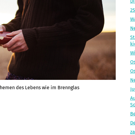
Di
25
Wa
Ne
St
ki
Wi
Os
Os
Ne
 Themen des Lebens wie im Brennglas
Ju
Au
S
Be
De
za