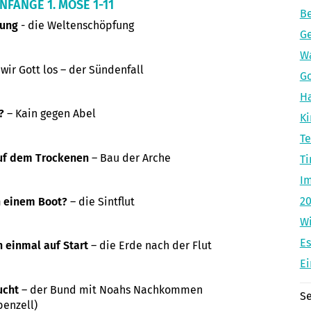
FÄNGE 1. MOSE 1-11
Be
nung
- die Weltenschöpfung
Ge
Wa
wir Gott los – der Sündenfall
Go
Ha
?
– Kain gegen Abel
K
Te
uf dem Trockenen
– Bau der Arche
Ti
Im
20
in einem Boot?
– die Sintflut
W
Es
h einmal auf Start
– die Erde nach der Flut
Ei
ucht
– der Bund mit Noahs Nachkommen
Se
benzell)