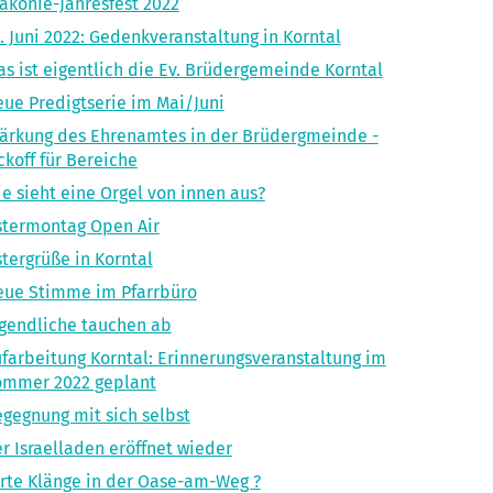
akonie-Jahresfest 2022
. Juni 2022: Gedenkveranstaltung in Korntal
s ist eigentlich die Ev. Brüdergemeinde Korntal
ue Predigtserie im Mai/Juni
ärkung des Ehrenamtes in der Brüdergmeinde -
ckoff für Bereiche
e sieht eine Orgel von innen aus?
termontag Open Air
tergrüße in Korntal
ue Stimme im Pfarrbüro
gendliche tauchen ab
farbeitung Korntal: Erinnerungsveranstaltung im
ommer 2022 geplant
gegnung mit sich selbst
r Israelladen eröffnet wieder
rte Klänge in der Oase-am-Weg ?