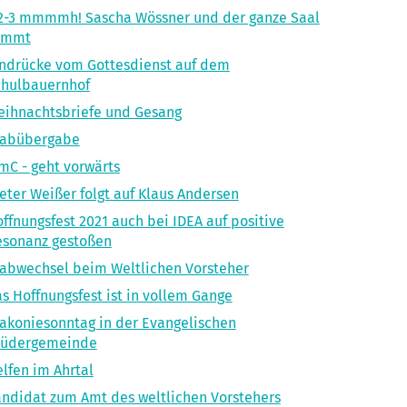
2-3 mmmmh! Sascha Wössner und der ganze Saal
ummt
ndrücke vom Gottesdienst auf dem
chulbauernhof
ihnachtsbriefe und Gesang
tabübergabe
mC - geht vorwärts
eter Weißer folgt auf Klaus Andersen
ffnungsfest 2021 auch bei IDEA auf positive
esonanz gestoßen
abwechsel beim Weltlichen Vorsteher
s Hoffnungsfest ist in vollem Gange
akoniesonntag in der Evangelischen
rüdergemeinde
lfen im Ahrtal
ndidat zum Amt des weltlichen Vorstehers