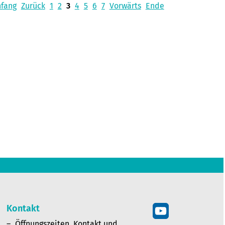
nfang
Zurück
1
2
3
4
5
6
7
Vorwärts
Ende
Kontakt
Öffnungszeiten, Kontakt und