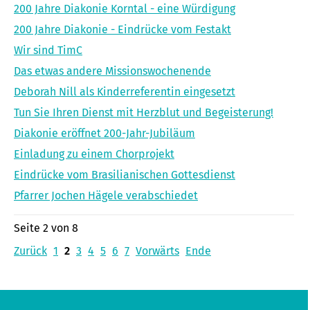
200 Jahre Diakonie Korntal - eine Würdigung
200 Jahre Diakonie - Eindrücke vom Festakt
Wir sind TimC
Das etwas andere Missionswochenende
Deborah Nill als Kinderreferentin eingesetzt
Tun Sie Ihren Dienst mit Herzblut und Begeisterung!
Diakonie eröffnet 200-Jahr-Jubiläum
Einladung zu einem Chorprojekt
Eindrücke vom Brasilianischen Gottesdienst
Pfarrer Jochen Hägele verabschiedet
Seite 2 von 8
Zurück
1
2
3
4
5
6
7
Vorwärts
Ende