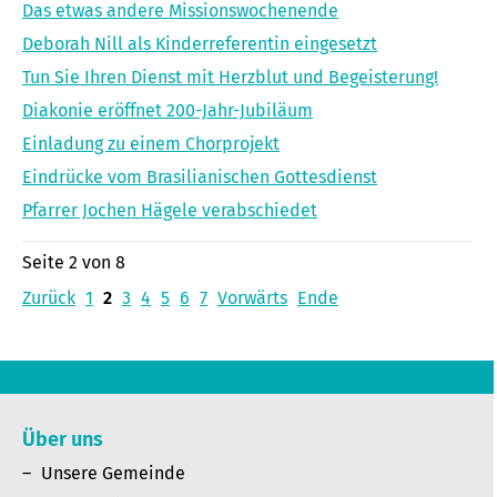
Das etwas andere Missionswochenende
Deborah Nill als Kinderreferentin eingesetzt
Tun Sie Ihren Dienst mit Herzblut und Begeisterung!
Diakonie eröffnet 200-Jahr-Jubiläum
Einladung zu einem Chorprojekt
Eindrücke vom Brasilianischen Gottesdienst
Pfarrer Jochen Hägele verabschiedet
Seite 2 von 8
Zurück
1
2
3
4
5
6
7
Vorwärts
Ende
Über uns
Unsere Gemeinde