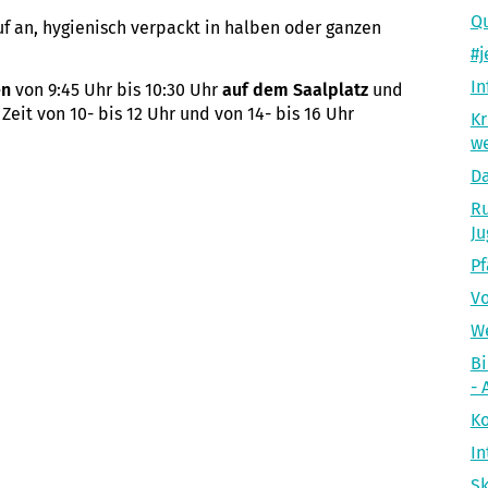
Qu
uf an, hygienisch verpackt in halben oder ganzen
#
In
en
von 9:45 Uhr bis 10:30 Uhr
auf dem Saalplatz
und
 Zeit von 10- bis 12 Uhr und von 14- bis 16 Uhr
Kr
we
D
Ru
Ju
Pf
Vo
We
Bi
- 
Ko
In
Sk