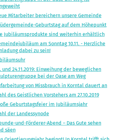
ngeweiht
ue Mitarbeiter bereichern unsere Gemeinde
rüdergemeinde-Geburtstag auf dem Höhepunkt
e Jubiläumsprodukte sind weiterhin erhältlich
meindejubiläum am Sonntag 10.11. - Herzliche
nladung dabei zu sein!
biläumsuhr
. und 24.11.2019: Einweihung der beweglichen
ulpturengruppe bei der Oase am Weg
farbeitung von Missbrauch in Korntal dauert an
hl des Geistlichen Vorstehers am 27.10.2019
oße Geburtstagsfeier im Jubiläumsjahr
ahl der Landessynode
eunde-und-Förderer-Abend – Das Gute sehen
nd säen
s Orientierungsjahr beginnt! In Korntal trifft sich