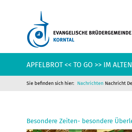
APFELBROT << TO GO >> IM ALT
Nachrichten
Nachricht De
APFELBROT << TO GO >> IM ALT
Besondere Zeiten- besondere Überl