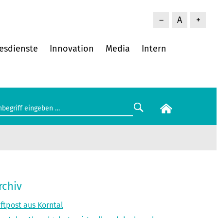
–
A
+
esdienste
Innovation
Media
Intern
rchiv
ftpost aus Korntal