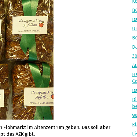
Ko
BG
D
Un
BG
Da
30
Au
Ha
Co
Da
Di
b
Wa
Kl
en Flohmarkt im Altenzentrum geben. Das soll aber
Li
pt des AZK gibt.