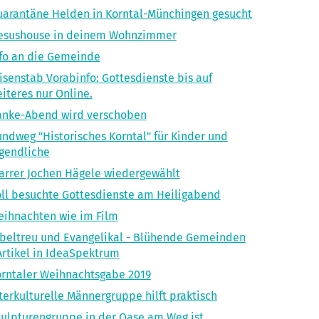
arantäne Helden in Korntal-Münchingen gesucht
jesushouse in deinem Wohnzimmer
fo an die Gemeinde
isenstab Vorabinfo: Gottesdienste bis auf
iteres nur Online.
anke-Abend wird verschoben
ndweg "Historisches Korntal" für Kinder und
gendliche
arrer Jochen Hägele wiedergewählt
ll besuchte Gottesdienste am Heiligabend
ihnachten wie im Film
beltreu und Evangelikal - Blühende Gemeinden
Artikel in IdeaSpektrum
rntaler Weihnachtsgabe 2019
terkulturelle Männergruppe hilft praktisch
ulpturengruppe in der Oase am Weg ist