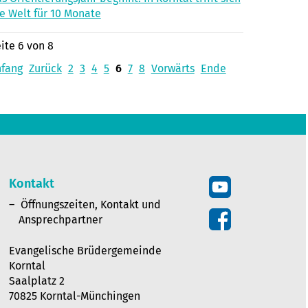
e Welt für 10 Monate
ite 6 von 8
nfang
Zurück
2
3
4
5
6
7
8
Vorwärts
Ende
Kontakt
Öffnungszeiten, Kontakt und
Ansprechpartner
Evangelische Brüdergemeinde
Korntal
Saalplatz 2
70825 Korntal-Münchingen