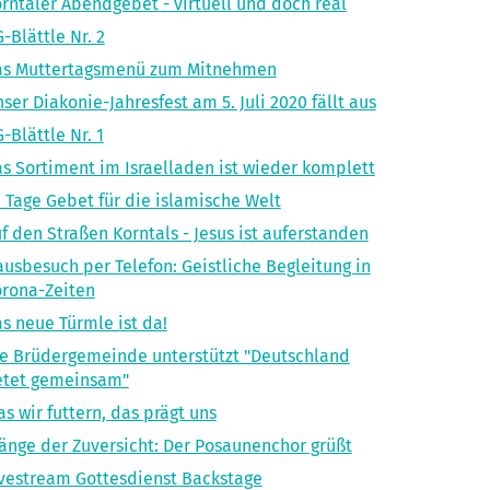
rntaler Abendgebet - virtuell und doch real
-Blättle Nr. 2
as Muttertagsmenü zum Mitnehmen
ser Diakonie-Jahresfest am 5. Juli 2020 fällt aus
-Blättle Nr. 1
s Sortiment im Israelladen ist wieder komplett
 Tage Gebet für die islamische Welt
f den Straßen Korntals - Jesus ist auferstanden
usbesuch per Telefon: Geistliche Begleitung in
rona-Zeiten
s neue Türmle ist da!
e Brüdergemeinde unterstützt "Deutschland
etet gemeinsam"
s wir futtern, das prägt uns
änge der Zuversicht: Der Posaunenchor grüßt
vestream Gottesdienst Backstage