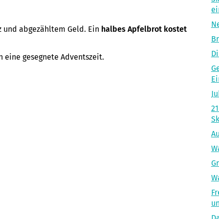
ei
Ne
z und abgezähltem Geld. Ein
halbes Apfelbrot kostet
B
Di
n eine gesegnete Adventszeit.
Ge
Ei
Ju
21
Sk
Au
Wa
Gr
W
Fr
u
Da