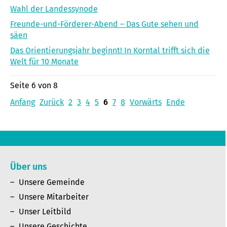
Wahl der Landessynode
Freunde-und-Förderer-Abend – Das Gute sehen und
säen
Das Orientierungsjahr beginnt! In Korntal trifft sich die
Welt für 10 Monate
Seite 6 von 8
Anfang
Zurück
2
3
4
5
6
7
8
Vorwärts
Ende
Über uns
Unsere Gemeinde
Unsere Mitarbeiter
Unser Leitbild
Unsere Geschichte