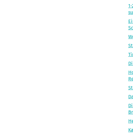
1-
s
Ei
S
We
S
Ti
Di
Ho
R
St
Da
Di
B
He
Ka