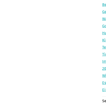
Be
Ge
Wa
Go
Ha
K
Te
Ti
Im
20
W
Es
Ei
Se