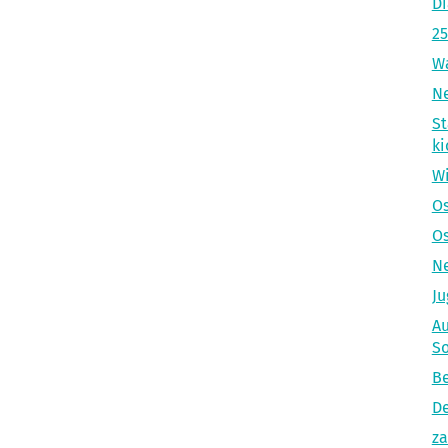
Di
25
Wa
Ne
St
ki
Wi
Os
Os
Ne
Ju
Au
S
Be
De
za