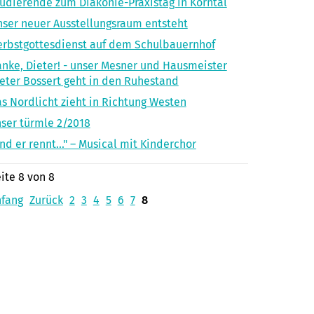
udierende zum Diakonie-Praxistag in Korntal
ser neuer Ausstellungsraum entsteht
rbstgottesdienst auf dem Schulbauernhof
nke, Dieter! - unser Mesner und Hausmeister
eter Bossert geht in den Ruhestand
s Nordlicht zieht in Richtung Westen
ser türmle 2/2018
nd er rennt..." – Musical mit Kinderchor
ite 8 von 8
nfang
Zurück
2
3
4
5
6
7
8