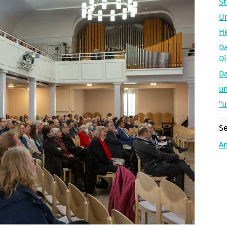
St
Un
He
Da
Di
Da
un
"u
Se
A