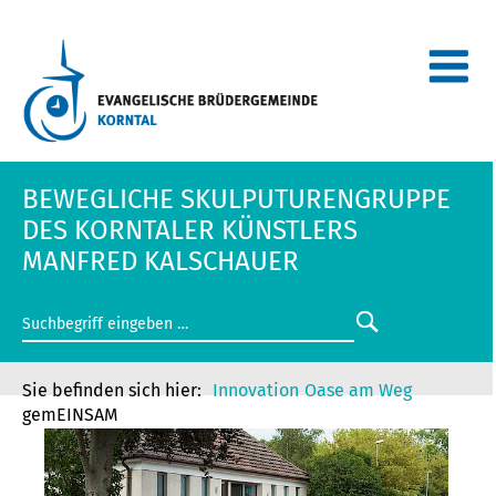
BEWEGLICHE SKULPUTURENGRUPPE
DES KORNTALER KÜNSTLERS
MANFRED KALSCHAUER
Innovation
Oase am Weg
gemEINSAM